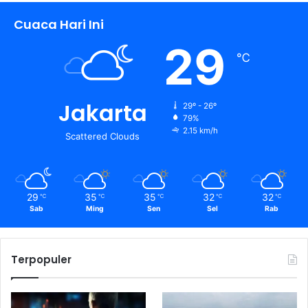
Cuaca Hari Ini
29
℃
Jakarta
29º - 26º
79%
2.15 km/h
Scattered Clouds
29
35
35
32
32
℃
℃
℃
℃
℃
Sab
Ming
Sen
Sel
Rab
Terpopuler