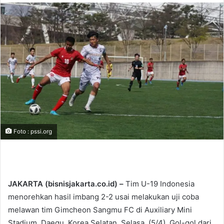
n
d
a
n
e
m
a
i
l
Foto : pssi.org
JAKARTA (bisnisjakarta.co.id) –
Tim U-19 Indonesia
menorehkan hasil imbang 2-2 usai melakukan uji coba
melawan tim Gimcheon Sangmu FC di Auxiliary Mini
Stadium, Daegu, Korea Selatan, Selasa, (5/4). Gol-gol dari