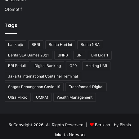
Otomotif
Tags
bank bjb
BBRI
Berita Hari Ini
Berita NBA
Berita SEA Games 2021
BNPB
BRI
BRI Liga 1
BRI Peduli
Digital Banking
G20
Holding UMi
Jakarta International Container Terminal
Satgas Penanganan Covid-19
Transformasi Digital
Ultra Mikro
UMKM
Wealth Management
© Copyright 2026, All Rights Reserved |
Beriklan
| by
Bisnis
Jakarta Network