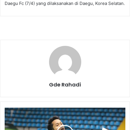
Daegu Fc (7/4) yang dilaksanakan di Daegu, Korea Selatan.
Gde Rahadi
L
a
n
g