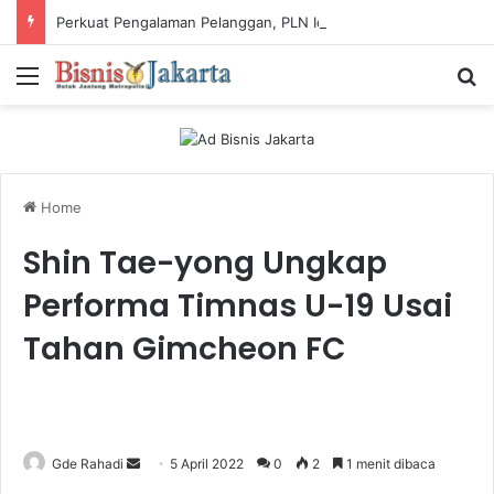
Perkuat Pengalaman Pelanggan, PLN Icon Plus Sabet Tiga Penghargaan CCW 2026
Menu
Ca
Home
Shin Tae-yong Ungkap
Performa Timnas U-19 Usai
Tahan Gimcheon FC
Gde Rahadi
S
5 April 2022
0
2
1 menit dibaca
e