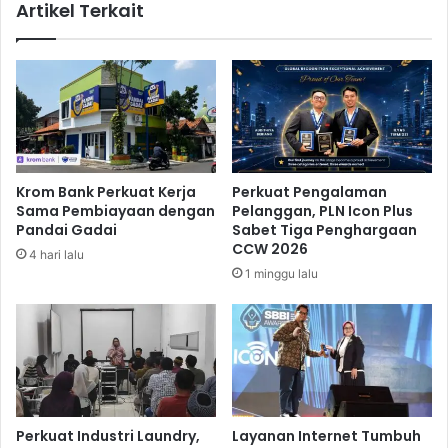
Artikel Terkait
o
a
r
n
e
a
a
k
O
a
p
n
e
B
n
o
2
i
Krom Bank Perkuat Kerja
Perkuat Pengalaman
0
k
Sama Pembiayaan dengan
Pelanggan, PLN Icon Plus
2
o
Pandai Gadai
Sabet Tiga Penghargaan
2
t
CCW 2026
4 hari lalu
P
1 minggu lalu
e
r
t
e
m
u
a
n
Perkuat Industri Laundry,
Layanan Internet Tumbuh