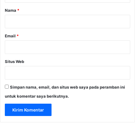
r
Nama
*
*
Email
*
Situs Web
Simpan nama, email, dan situs web saya pada peramban ini
untuk komentar saya berikutnya.