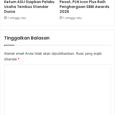
G
Ketum ASLI Siapkan Pelaku
Pesat, PLN Icon Plus Raih
Usaha Tembus Standar
Penghargaan SBBI Awards
2
Dunia
2026
0
,
1 minggu lalu
1 minggu lalu
J
i
k
Tinggalkan Balasan
a
…
.
Alamat email Anda tidak akan dipublikasikan.
Ruas yang wajib
ditandai
*
K
o
m
e
n
t
a