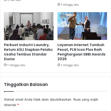
i
1 minggu lalu
f
I
k
u
t
P
e
n
Perkuat Industri Laundry,
Layanan Internet Tumbuh
j
Ketum ASLI Siapkan Pelaku
Pesat, PLN Icon Plus Raih
Usaha Tembus Standar
Penghargaan SBBI Awards
a
Dunia
2026
r
i
1 minggu lalu
1 minggu lalu
n
g
a
Tinggalkan Balasan
n
C
a
Alamat email Anda tidak akan dipublikasikan.
Ruas yang wajib
w
ditandai
*
a