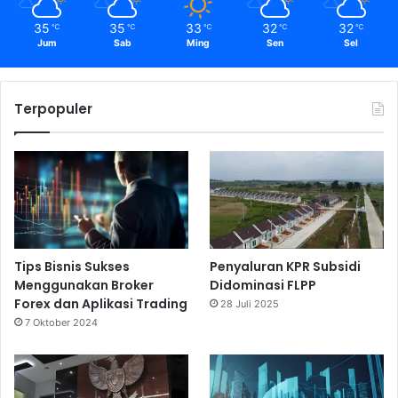
35
35
33
32
32
℃
℃
℃
℃
℃
Jum
Sab
Ming
Sen
Sel
Terpopuler
Tips Bisnis Sukses
Penyaluran KPR Subsidi
Menggunakan Broker
Didominasi FLPP
Forex dan Aplikasi Trading
28 Juli 2025
7 Oktober 2024