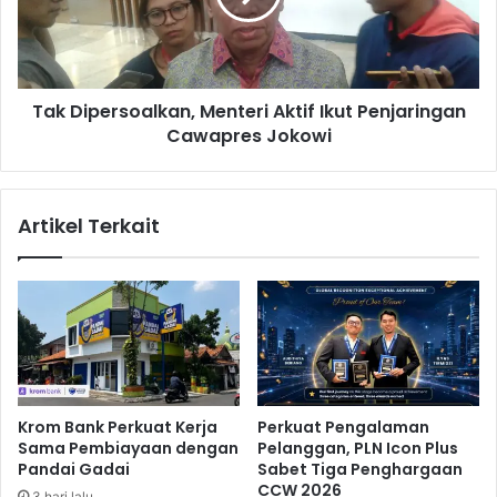
e
p
r
e
e
r
t
s
Tak Dipersoalkan, Menteri Aktif Ikut Penjaringan
a
o
C
Cawapres Jokowi
a
e
l
p
k
a
a
Artikel Terkait
t
n
"
,
A
M
u
e
t
n
o
t
p
e
i
r
l
i
Krom Bank Perkuat Kerja
Perkuat Pengalaman
o
A
Sama Pembiayaan dengan
Pelanggan, PLN Icon Plus
t
k
Pandai Gadai
Sabet Tiga Penghargaan
"
t
CCW 2026
3 hari lalu