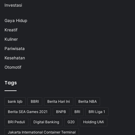
Investasi
Gaya Hidup
Kreatif
Kuliner
Pariwisata
Kesehatan
Otomotif
Tags
bank bjb
BBRI
Berita Hari Ini
Berita NBA
Berita SEA Games 2021
BNPB
BRI
BRI Liga 1
BRI Peduli
Digital Banking
G20
Holding UMi
Jakarta International Container Terminal