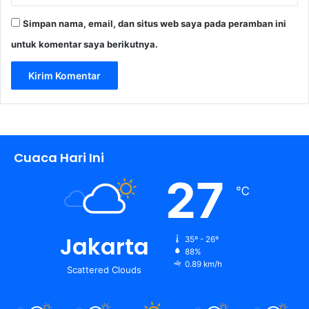
Simpan nama, email, dan situs web saya pada peramban ini
untuk komentar saya berikutnya.
Cuaca Hari Ini
27
℃
Jakarta
35º - 26º
88%
0.89 km/h
Scattered Clouds