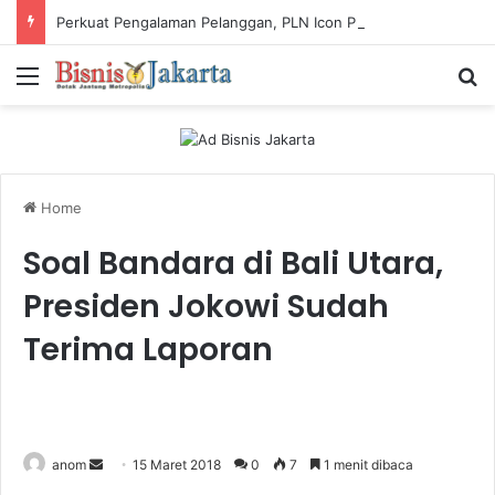
Perkuat Pengalaman Pelanggan, PLN Icon Plus Sabet Tiga Penghargaan CCW 2026
Menu
Ca
Home
Soal Bandara di Bali Utara,
Presiden Jokowi Sudah
Terima Laporan
anom
S
15 Maret 2018
0
7
1 menit dibaca
e