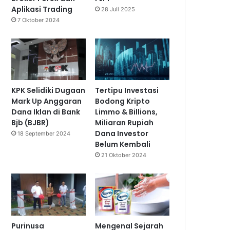
Aplikasi Trading
28 Juli 2025
7 Oktober 2024
KPK Selidiki Dugaan
Tertipu Investasi
Mark Up Anggaran
Bodong Kripto
Dana Iklan di Bank
Limmo & Billions,
Bjb (BJBR)
Miliaran Rupiah
Dana Investor
18 September 2024
Belum Kembali
21 Oktober 2024
Purinusa
Mengenal Sejarah