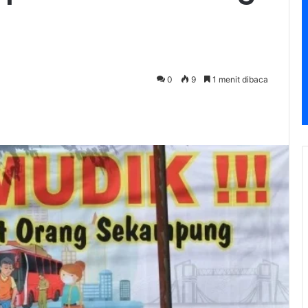
0
9
1 menit dibaca