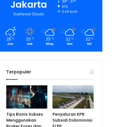
Jakarta
30º - 27º
81%
0.45 km/h
Scattered Clouds
29
35
35
32
32
℃
℃
℃
℃
℃
Jum
Sab
Ming
Sen
Sel
Terpopuler
Tips Bisnis Sukses
Penyaluran KPR
Menggunakan
Subsidi Didominasi
Broker Forex dan
FLPP