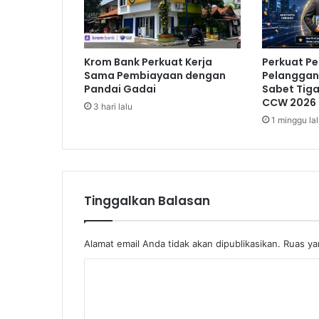
F
r
e
d
Krom Bank Perkuat Kerja
Perkuat P
l
Sama Pembiayaan dengan
Pelanggan,
y
Pandai Gadai
Sabet Tig
d
CCW 2026
3 hari lalu
a
1 minggu la
n
K
e
i
n
Tinggalkan Balasan
g
i
n
a
Alamat email Anda tidak akan dipublikasikan.
Ruas ya
n
K
W
u
o
j
m
u