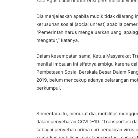
kata Agus dalam konferensi pers melalui video 
Dia menjelaskan apabila mudik tidak dilarang
kerusuhan sosial (social unrest) apabila pemer
"Pemerintah harus mengeluarkan uang, apalag
mengatur,” katanya.
Dalam kesempatan sama, Ketua Masyarakat Tra
menilai imbauan ini sifatnya ambigu karena
Pembatasan Sosial Berskala Besar Dalam Ran
2019, belum mencakup adanya pelarangan mob
berkumpul.
Sementara itu, menurut dia, mobilitas menggu
dalam penyebaran COVID-19. "Transportasi dan
sebagai penyebab prima dari penularan virus c
kemudian mobilisasi naik transportasi, sarana