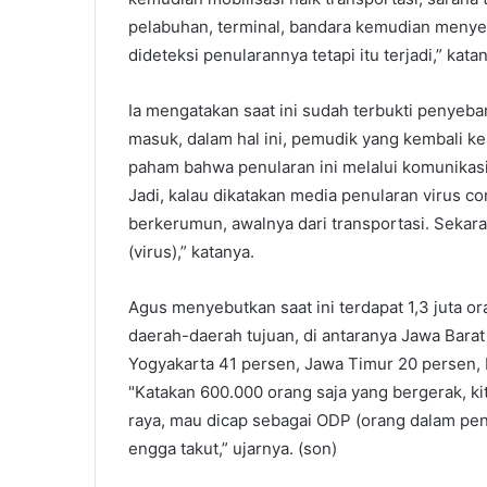
pelabuhan, terminal, bandara kemudian menyebar
dideteksi penularannya tetapi itu terjadi,” kata
Ia mengatakan saat ini sudah terbukti penyeb
masuk, dalam hal ini, pemudik yang kembali 
paham bahwa penularan ini melalui komunikasi t
Jadi, kalau dikatakan media penularan virus c
berkerumun, awalnya dari transportasi. Seka
(virus),” katanya.
Agus menyebutkan saat ini terdapat 1,3 juta o
daerah-daerah tujuan, di antaranya Jawa Bara
Yogyakarta 41 persen, Jawa Timur 20 persen,
"Katakan 600.000 orang saja yang bergerak, ki
raya, mau dicap sebagai ODP (orang dalam pen
engga takut,” ujarnya. (son)