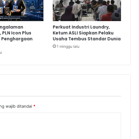
s
m
a
n
engalaman
Perkuat Industri Laundry,
M
 PLN Icon Plus
Ketum ASLI Siapkan Pelaku
i
a Penghargaan
Usaha Tembus Standar Dunia
n
1 minggu lalu
t
lu
a
P
o
l
d
a
M
e
t
ng wajib ditandai
*
r
o
J
a
y