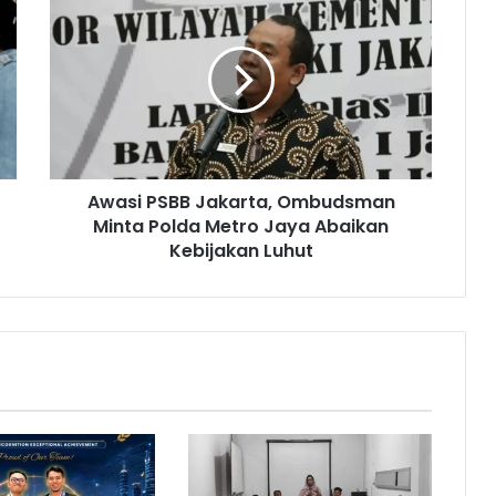
w
a
s
i
P
S
B
B
Awasi PSBB Jakarta, Ombudsman
J
Minta Polda Metro Jaya Abaikan
a
k
Kebijakan Luhut
a
r
t
a
,
O
m
b
u
d