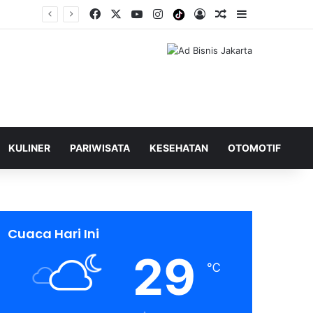
Facebook
X
YouTube
Instagram
Tiktok
Log In
Shuffle Berita
Sidebar
KULINER
PARIWISATA
KESEHATAN
OTOMOTIF
Cuaca Hari Ini
29
℃