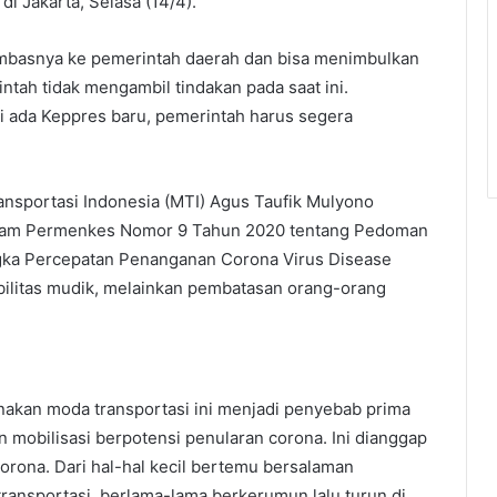
di Jakarta, Selasa (14/4).
 imbasnya ke pemerintah daerah dan bisa menimbulkan
intah tidak mengambil tindakan pada saat ini.
i ada Keppres baru, pemerintah harus segera
nsportasi Indonesia (MTI) Agus Taufik Mulyono
 dalam Permenkes Nomor 9 Tahun 2020 tentang Pedoman
gka Percepatan Penanganan Corona Virus Disease
ilitas mudik, melainkan pembatasan orang-orang
nakan moda transportasi ini menjadi penyebab prima
 mobilisasi berpotensi penularan corona. Ini dianggap
orona. Dari hal-hal kecil bertemu bersalaman
 transportasi, berlama-lama berkerumun lalu turun di