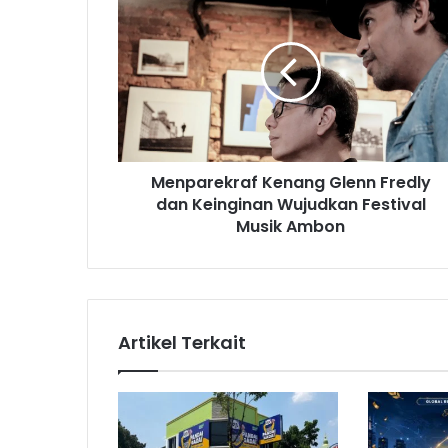
e
n
p
a
r
e
k
r
Menparekraf Kenang Glenn Fredly
a
dan Keinginan Wujudkan Festival
f
K
Musik Ambon
e
n
a
n
g
Artikel Terkait
G
l
e
n
n