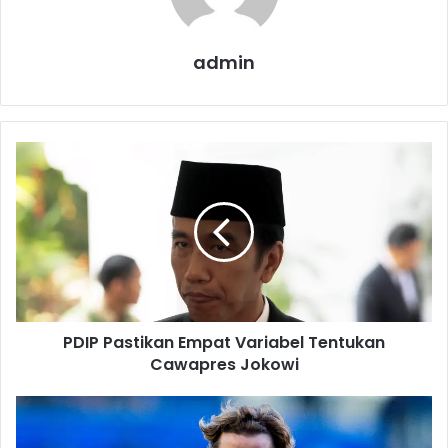
admin
P
D
I
P
P
a
s
t
i
PDIP Pastikan Empat Variabel Tentukan
k
Cawapres Jokowi
a
n
E
G
m
r
p