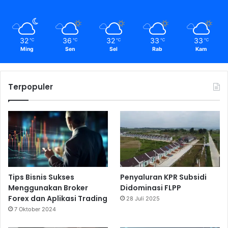
32
36
32
33
33
℃
℃
℃
℃
℃
Ming
Sen
Sel
Rab
Kam
Terpopuler
Tips Bisnis Sukses
Penyaluran KPR Subsidi
Menggunakan Broker
Didominasi FLPP
Forex dan Aplikasi Trading
28 Juli 2025
7 Oktober 2024