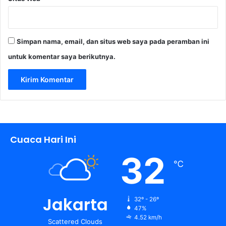
Simpan nama, email, dan situs web saya pada peramban ini
untuk komentar saya berikutnya.
Cuaca Hari Ini
32
℃
Jakarta
32º - 26º
47%
4.52 km/h
Scattered Clouds