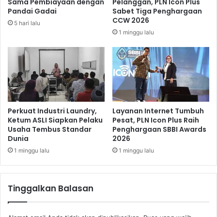
Sama Pembiayaan dengan
Pelanggan, PLN Icon Plus
a
t
Pandai Gadai
Sabet Tiga Penghargaan
p
A
CCW 2026
5 hari lalu
r
t
1 minggu lalu
e
l
s
e
J
t
o
i
k
c
o
o
w
P
i
e
Perkuat Industri Laundry,
Layanan Internet Tumbuh
c
Ketum ASLI Siapkan Pelaku
Pesat, PLN Icon Plus Raih
Usaha Tembus Standar
Penghargaan SBBI Awards
u
Dunia
2026
n
d
1 minggu lalu
1 minggu lalu
a
n
g
Tinggalkan Balasan
i
L
e