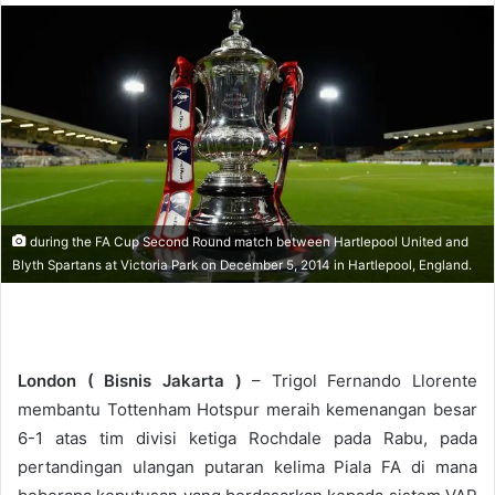
n
d
a
n
e
m
a
i
l
during the FA Cup Second Round match between Hartlepool United and
Blyth Spartans at Victoria Park on December 5, 2014 in Hartlepool, England.
London (
Bisnis Jakarta
)
– Trigol Fernando Llorente
membantu Tottenham Hotspur meraih kemenangan besar
6-1 atas tim divisi ketiga Rochdale pada Rabu, pada
pertandingan ulangan putaran kelima Piala FA di mana