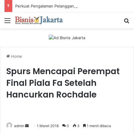
Perkuat Pengalaman Pelanggan, PLN Icon Plus Sabet Tiga Penghargaan CCW 2026
Menu
Ca
Home
Spurs Mencapai Perempat
Final Piala Fa Setelah
Hancurkan Rochdale
admin
S
1 Maret 2018
0
3
1 menit dibaca
e