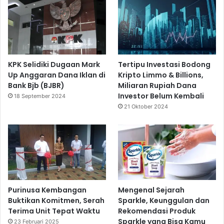
KPK Selidiki Dugaan Mark
Tertipu Investasi Bodong
Up Anggaran Dana Iklan di
Kripto Limmo & Billions,
Bank Bjb (BJBR)
Miliaran Rupiah Dana
Investor Belum Kembali
18 September 2024
21 Oktober 2024
Purinusa Kembangan
Mengenal Sejarah
Buktikan Komitmen, Serah
Sparkle, Keunggulan dan
Terima Unit Tepat Waktu
Rekomendasi Produk
Sparkle yang Bisa Kamu
23 Februari 2025