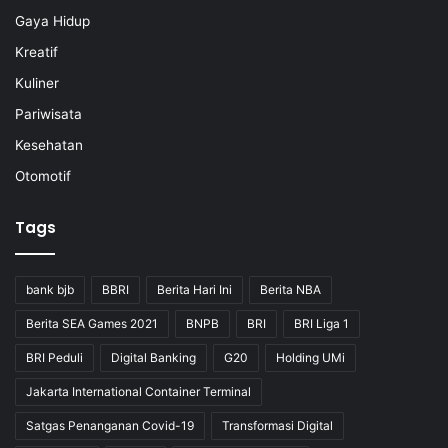
Gaya Hidup
Kreatif
Kuliner
Pariwisata
Kesehatan
Otomotif
Tags
bank bjb
BBRI
Berita Hari Ini
Berita NBA
Berita SEA Games 2021
BNPB
BRI
BRI Liga 1
BRI Peduli
Digital Banking
G20
Holding UMi
Jakarta International Container Terminal
Satgas Penanganan Covid-19
Transformasi Digital