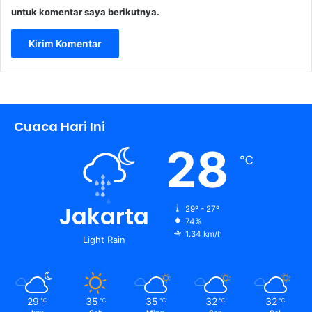
untuk komentar saya berikutnya.
Cuaca Hari Ini
28
℃
Jakarta
29º - 27º
74%
1.34 km/h
Light Rain
29
35
35
32
32
℃
℃
℃
℃
℃