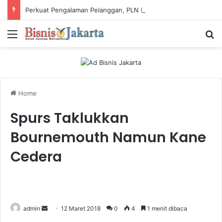
Perkuat Pengalaman Pelanggan, PLN Icon Plus Sabet Tiga Penghargaan CCW 2026
Menu
Ca
Home
Spurs Taklukkan
Bournemouth Namun Kane
Cedera
admin
S
12 Maret 2018
0
4
1 menit dibaca
e