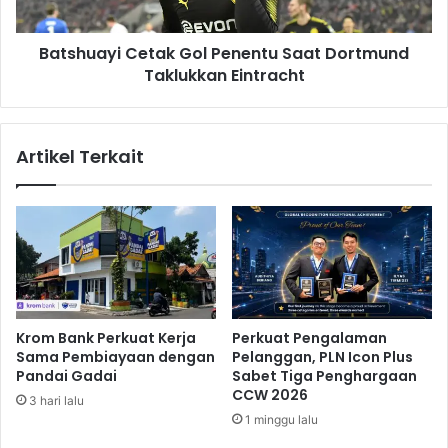
M
y
a
i
r
Batshuayi Cetak Gol Penentu Saat Dortmund
C
s
Taklukkan Eintracht
e
e
t
i
a
l
k
Artikel Terkait
l
G
e
o
S
l
a
P
a
e
t
n
T
e
a
n
k
t
Krom Bank Perkuat Kerja
Perkuat Pengalaman
l
u
Sama Pembiayaan dengan
Pelanggan, PLN Icon Plus
u
S
Pandai Gadai
Sabet Tiga Penghargaan
k
a
CCW 2026
3 hari lalu
k
a
1 minggu lalu
a
t