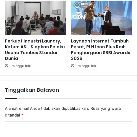
n
D
T
o
o
r
u
t
l
m
o
u
u
n
Perkuat Industri Laundry,
Layanan Internet Tumbuh
s
d
Ketum ASLI Siapkan Pelaku
Pesat, PLN Icon Plus Raih
e
Usaha Tembus Standar
Penghargaan SBBI Awards
T
Dunia
2026
2
a
-
k
1 minggu lalu
1 minggu lalu
1
l
u
k
Tinggalkan Balasan
k
a
n
Alamat email Anda tidak akan dipublikasikan.
Ruas yang wajib
E
ditandai
*
i
n
K
t
o
r