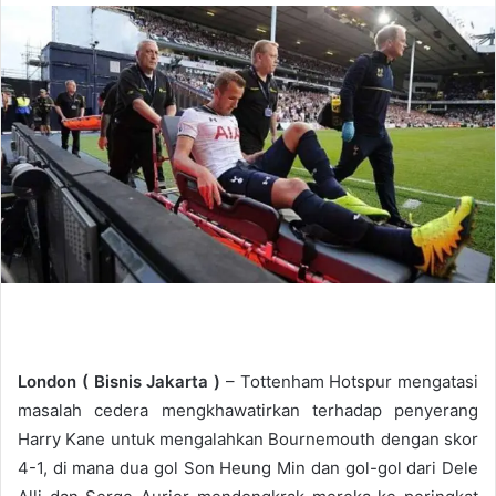
n
d
a
n
e
m
a
i
l
London (
Bisnis Jakarta
)
– Tottenham Hotspur mengatasi
masalah cedera mengkhawatirkan terhadap penyerang
Harry Kane untuk mengalahkan Bournemouth dengan skor
4-1, di mana dua gol Son Heung Min dan gol-gol dari Dele