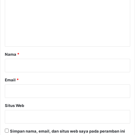
a
m
c
e
h
t
n
t
a
r
Nama
*
*
Email
*
Situs Web
Simpan nama, email, dan situs web saya pada peramban ini