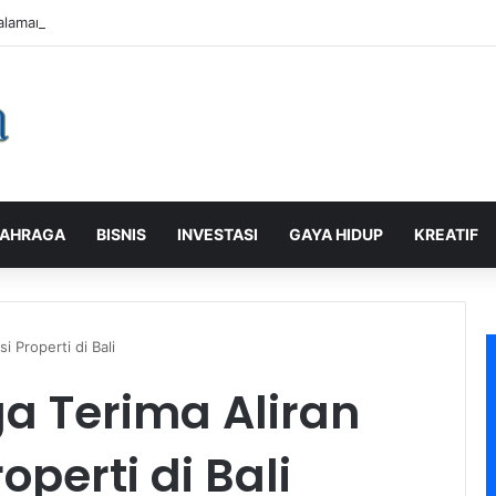
alaman Pelanggan, PLN Icon Plus Sabet Tiga Penghargaan CCW 2026
AHRAGA
BISNIS
INVESTASI
GAYA HIDUP
KREATIF
i Properti di Bali
a Terima Aliran
operti di Bali