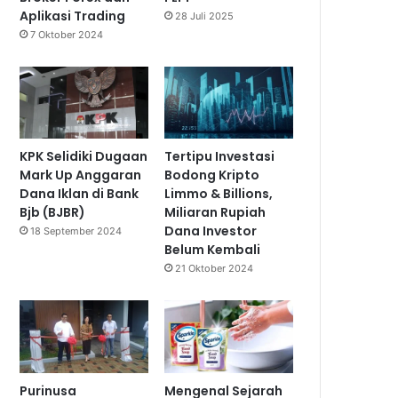
Aplikasi Trading
28 Juli 2025
7 Oktober 2024
KPK Selidiki Dugaan
Tertipu Investasi
Mark Up Anggaran
Bodong Kripto
Dana Iklan di Bank
Limmo & Billions,
Bjb (BJBR)
Miliaran Rupiah
Dana Investor
18 September 2024
Belum Kembali
21 Oktober 2024
Purinusa
Mengenal Sejarah