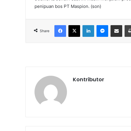
penipuan bos PT Maspion. (son)
Facebook
X
LinkedIn
Messenger
Share via Email
Share
Kontributor