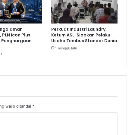
d
a
n
P
engalaman
Perkuat Industri Laundry,
e
 PLN Icon Plus
Ketum ASLI Siapkan Pelaku
n
a Penghargaan
Usaha Tembus Standar Dunia
u
1 minggu lalu
m
lu
p
a
n
g
S
e
l
a
ng wajib ditandai
*
m
a
t