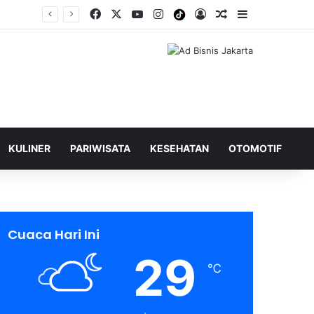
Facebook
X
YouTube
Instagram
Tiktok
Log In
Shuffle Berita
Sidebar
KULINER
PARIWISATA
KESEHATAN
OTOMOTIF
Cuaca Hari Ini
29
℃