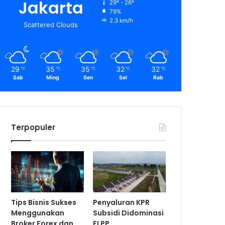
Jakarta
29º - 26º
79%
2.3 km/h
Scattered Clouds
29
35
35
32
32
℃
℃
℃
℃
℃
Sab
Ming
Sen
Sel
Rab
Terpopuler
Tips Bisnis Sukses
Penyaluran KPR
Menggunakan
Subsidi Didominasi
Broker Forex dan
FLPP