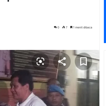
0
7
1 menit dibaca