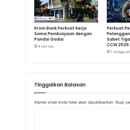
r
u
k
P
Krom Bank Perkuat Kerja
Perkuat P
o
Sama Pembiayaan dengan
Pelanggan,
l
Pandai Gadai
Sabet Tig
u
CCW 2026
4 hari lalu
s
1 minggu la
i
J
a
k
a
Tinggalkan Balasan
r
t
a
Alamat email Anda tidak akan dipublikasikan.
Ruas ya
K
o