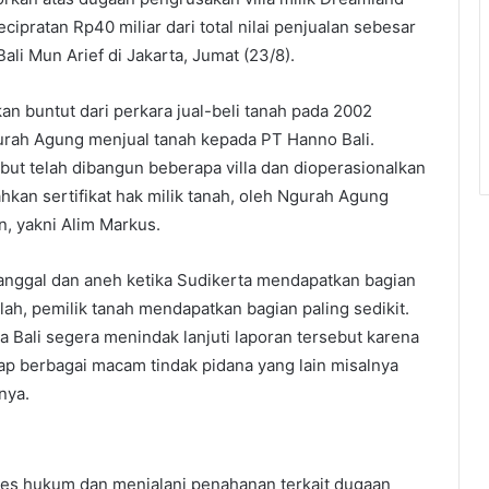
pratan Rp40 miliar dari total nilai penjualan sebesar
li Mun Arief di Jakarta, Jumat (23/8).
n buntut dari perkara jual-beli tanah pada 2002
rah Agung menjual tanah kepada PT Hanno Bali.
but telah dibangun beberapa villa dan dioperasionalkan
hkan sertifikat hak milik tanah, oleh Ngurah Agung
n, yakni Alim Markus.
janggal dan aneh ketika Sudikerta mendapatkan bagian
lah, pemilik tanah mendapatkan bagian paling sedikit.
a Bali segera menindak lanjuti laporan tersebut karena
p berbagai macam tindak pidana yang lain misalnya
nya.
oses hukum dan menjalani penahanan terkait dugaan