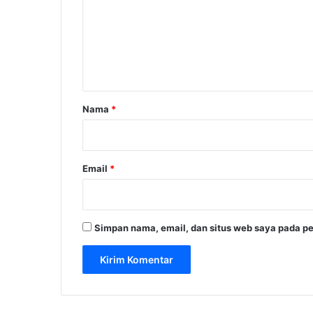
m
e
n
t
a
r
Nama
*
*
Email
*
Simpan nama, email, dan situs web saya pada pe