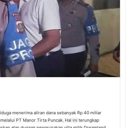
diduga menerima aliran dana sebanyak Rp 40 miliar
g melalui PT Manor Tirta Puncak. Hal ini terungkap
orkan atas dugaan pengrusakan villa milik Dreamland