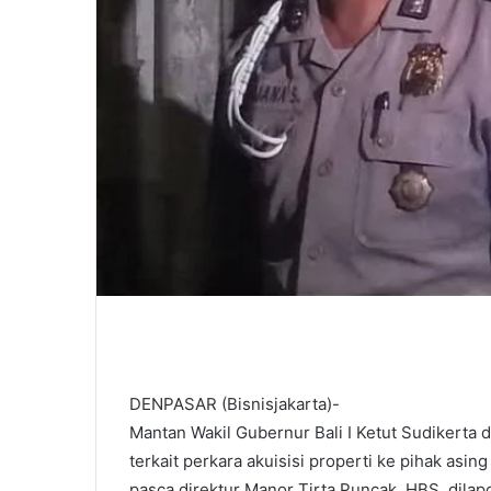
DENPASAR (Bisnisjakarta)-
Mantan Wakil Gubernur Bali I Ketut Sudikerta 
terkait perkara akuisisi properti ke pihak asin
pasca direktur Manor Tirta Puncak, HBS, dilap