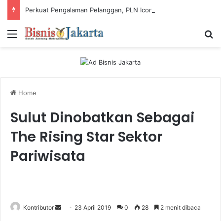
Perkuat Pengalaman Pelanggan, PLN Icon Plus Sabet Tiga Penghargaan CCW 2026
Menu
Ca
Home
Sulut Dinobatkan Sebagai
The Rising Star Sektor
Pariwisata
Kontributor
S
23 April 2019
0
28
2 menit dibaca
e