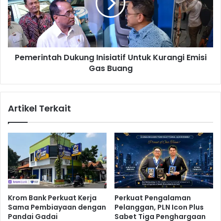
s
r
,
i
P
n
K
t
P
a
Pemerintah Dukung Inisiatif Untuk Kurangi Emisi
I
h
D
Gas Buang
D
i
u
u
k
r
u
Artikel Terkait
u
n
t
g
T
I
e
n
r
i
a
s
k
i
h
a
i
t
Krom Bank Perkuat Kerja
Perkuat Pengalaman
r
i
Sama Pembiayaan dengan
Pelanggan, PLN Icon Plus
f
Pandai Gadai
Sabet Tiga Penghargaan