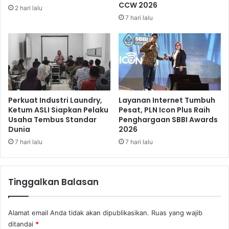
U
CCW 2026
2 hari lalu
n
7 hari lalu
t
u
k
K
u
r
a
n
Perkuat Industri Laundry,
Layanan Internet Tumbuh
g
Ketum ASLI Siapkan Pelaku
Pesat, PLN Icon Plus Raih
Usaha Tembus Standar
Penghargaan SBBI Awards
i
Dunia
2026
E
m
7 hari lalu
7 hari lalu
i
s
i
Tinggalkan Balasan
G
a
s
Alamat email Anda tidak akan dipublikasikan.
Ruas yang wajib
B
ditandai
*
u