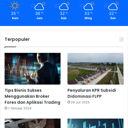
35
36
32
33
32
℃
℃
℃
℃
℃
Kam
Jum
Sab
Ming
Sen
Terpopuler
Tips Bisnis Sukses
Penyaluran KPR Subsidi
Menggunakan Broker
Didominasi FLPP
Forex dan Aplikasi Trading
28 Juli 2025
7 Oktober 2024