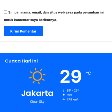
Simpan nama, email, dan situs web saya pada peramban ini
untuk komentar saya berikutnya.
Cuaca Hari Ini
29
℃
Jakarta
35º - 26º
79%
1.79 km/h
Clear Sky