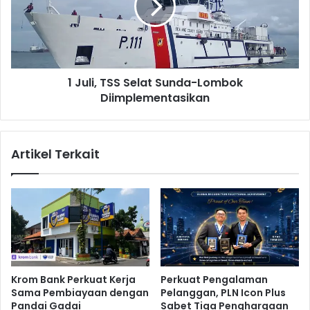
T
i
e
,
r
T
a
S
p
S
k
1 Juli, TSS Selat Sunda-Lombok
S
a
Diimplementasikan
e
n
l
P
a
r
t
Artikel Terkait
o
S
t
u
o
n
k
d
o
a
l
-
K
L
e
o
s
m
Krom Bank Perkuat Kerja
Perkuat Pengalaman
e
b
Sama Pembiayaan dengan
Pelanggan, PLN Icon Plus
h
o
Pandai Gadai
Sabet Tiga Penghargaan