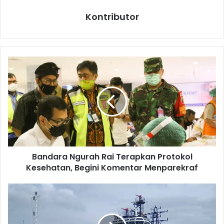
Kontributor
B
a
n
d
a
r
a
N
g
Bandara Ngurah Rai Terapkan Protokol
u
Kesehatan, Begini Komentar Menparekraf
r
a
h
1
R
J
a
u
i
l