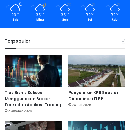
29
35
35
32
32
℃
℃
℃
℃
℃
Sab
Ming
Sen
Sel
Rab
Terpopuler
Tips Bisnis Sukses
Penyaluran KPR Subsidi
Menggunakan Broker
Didominasi FLPP
Forex dan Aplikasi Trading
28 Juli 2025
7 Oktober 2024