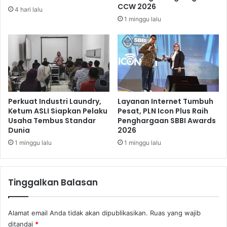
a
k
CCW 2026
4 hari lalu
t
D
1 minggu lalu
a
i
n
i
,
m
B
p
e
l
g
e
i
m
n
e
Perkuat Industri Laundry,
Layanan Internet Tumbuh
i
n
Ketum ASLI Siapkan Pelaku
Pesat, PLN Icon Plus Raih
K
Usaha Tembus Standar
Penghargaan SBBI Awards
t
Dunia
2026
o
a
m
s
1 minggu lalu
1 minggu lalu
e
i
n
k
t
a
Tinggalkan Balasan
a
n
r
M
Alamat email Anda tidak akan dipublikasikan.
Ruas yang wajib
e
ditandai
*
n