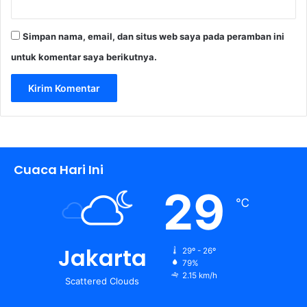
Simpan nama, email, dan situs web saya pada peramban ini
untuk komentar saya berikutnya.
Cuaca Hari Ini
29
℃
Jakarta
29º - 26º
79%
2.15 km/h
Scattered Clouds