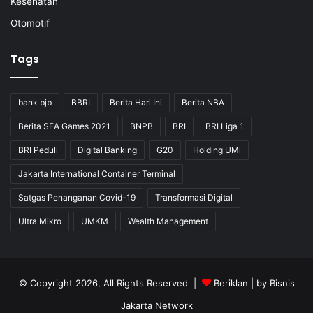
Kesehatan
Otomotif
Tags
bank bjb
BBRI
Berita Hari Ini
Berita NBA
Berita SEA Games 2021
BNPB
BRI
BRI Liga 1
BRI Peduli
Digital Banking
G20
Holding UMi
Jakarta International Container Terminal
Satgas Penanganan Covid-19
Transformasi Digital
Ultra Mikro
UMKM
Wealth Management
© Copyright 2026, All Rights Reserved |
Beriklan
| by
Bisnis
Jakarta Network