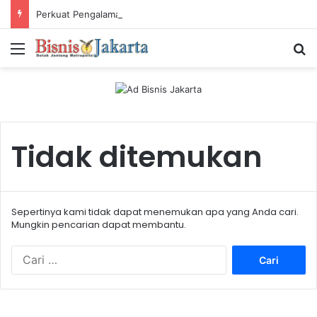
Perkuat Pengalaman Pelanggan, PLN Icon Plus Sabet Tiga Penghargaan CCW 2026
Menu
Ca
Tidak ditemukan
Sepertinya kami tidak dapat menemukan apa yang Anda cari.
Mungkin pencarian dapat membantu.
C
a
r
i
u