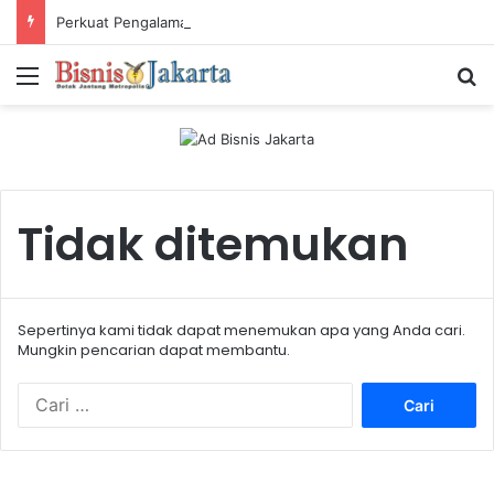
Perkuat Pengalaman Pelanggan, PLN Icon Plus Sabet Tiga Penghargaan CCW 2026
Menu
Ca
Tidak ditemukan
Sepertinya kami tidak dapat menemukan apa yang Anda cari.
Mungkin pencarian dapat membantu.
C
a
r
i
u