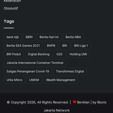
Kesehatan
Otomotif
Tags
bank bjb
BBRI
Berita Hari Ini
Berita NBA
Berita SEA Games 2021
BNPB
BRI
BRI Liga 1
BRI Peduli
Digital Banking
G20
Holding UMi
Jakarta International Container Terminal
Satgas Penanganan Covid-19
Transformasi Digital
Ultra Mikro
UMKM
Wealth Management
© Copyright 2026, All Rights Reserved |
Beriklan
| by
Bisnis
Jakarta Network