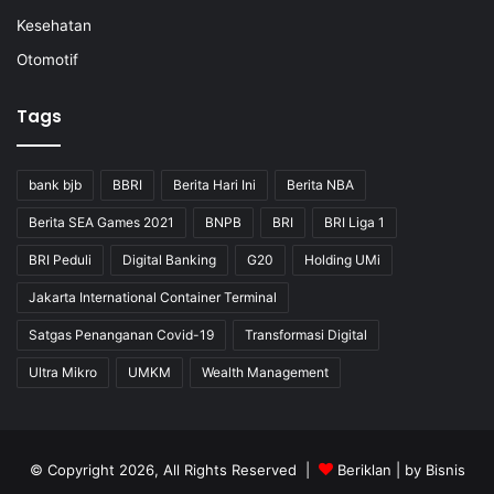
Kesehatan
Otomotif
Tags
bank bjb
BBRI
Berita Hari Ini
Berita NBA
Berita SEA Games 2021
BNPB
BRI
BRI Liga 1
BRI Peduli
Digital Banking
G20
Holding UMi
Jakarta International Container Terminal
Satgas Penanganan Covid-19
Transformasi Digital
Ultra Mikro
UMKM
Wealth Management
© Copyright 2026, All Rights Reserved |
Beriklan
| by
Bisnis