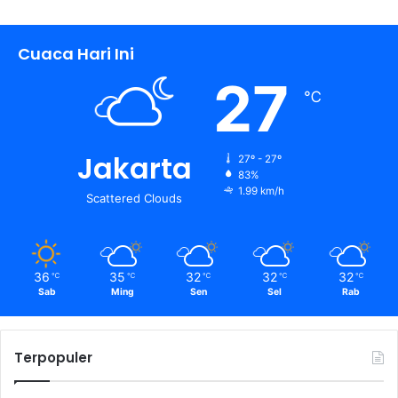
Cuaca Hari Ini
27
℃
Jakarta
27º - 27º
83%
1.99 km/h
Scattered Clouds
36
35
32
32
32
℃
℃
℃
℃
℃
Sab
Ming
Sen
Sel
Rab
Terpopuler