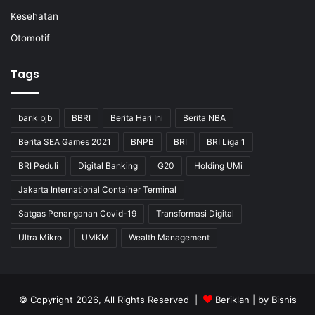
Kesehatan
Otomotif
Tags
bank bjb
BBRI
Berita Hari Ini
Berita NBA
Berita SEA Games 2021
BNPB
BRI
BRI Liga 1
BRI Peduli
Digital Banking
G20
Holding UMi
Jakarta International Container Terminal
Satgas Penanganan Covid-19
Transformasi Digital
Ultra Mikro
UMKM
Wealth Management
© Copyright 2026, All Rights Reserved |
Beriklan
| by
Bisnis