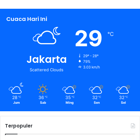
Cuaca Hari Ini
29
℃
Jakarta
29º - 28º
79%
3.03 km/h
Scattered Clouds
28
36
35
32
32
℃
℃
℃
℃
℃
Jum
Sab
Ming
Sen
Sel
Terpopuler