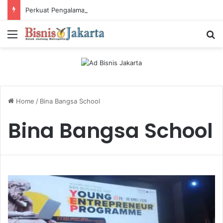
Perkuat Pengalaman Pelanggan, PLN Icon Plus Sabet Tiga Penghargaan CCW 2026
Menu
Ca
Home
/
Bina Bangsa School
Bina Bangsa School