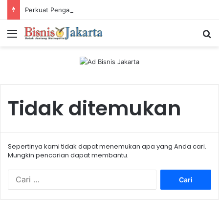
Perkuat Pengalaman Pelanggan, PLN Icon Plus Sabet Tiga Penghargaan CCW 2026
Menu
Ca
Tidak ditemukan
Sepertinya kami tidak dapat menemukan apa yang Anda cari.
Mungkin pencarian dapat membantu.
C
a
r
i
u