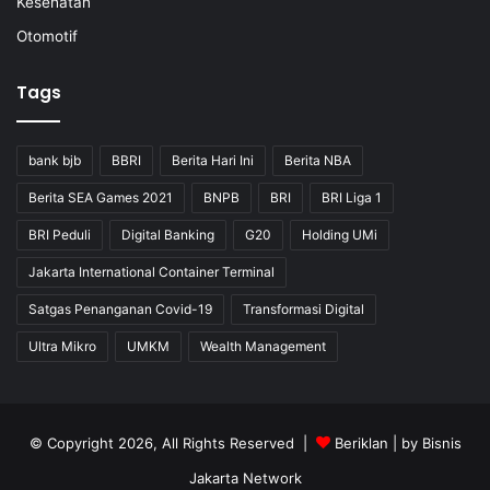
Kesehatan
Otomotif
Tags
bank bjb
BBRI
Berita Hari Ini
Berita NBA
Berita SEA Games 2021
BNPB
BRI
BRI Liga 1
BRI Peduli
Digital Banking
G20
Holding UMi
Jakarta International Container Terminal
Satgas Penanganan Covid-19
Transformasi Digital
Ultra Mikro
UMKM
Wealth Management
© Copyright 2026, All Rights Reserved |
Beriklan
| by
Bisnis
Jakarta Network