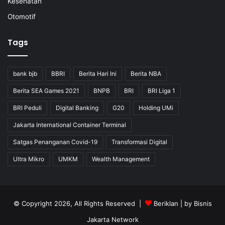
Kesehatan
Otomotif
Tags
bank bjb
BBRI
Berita Hari Ini
Berita NBA
Berita SEA Games 2021
BNPB
BRI
BRI Liga 1
BRI Peduli
Digital Banking
G20
Holding UMi
Jakarta International Container Terminal
Satgas Penanganan Covid-19
Transformasi Digital
Ultra Mikro
UMKM
Wealth Management
© Copyright 2026, All Rights Reserved |
Beriklan
| by
Bisnis
Jakarta Network