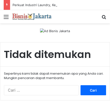
Perkuat Industri Laundry, Ketum ASLI Siapkan Pelaku Usaha Tembus Standar Dunia
Menu
Ca
Tidak ditemukan
Sepertinya kami tidak dapat menemukan apa yang Anda cari.
Mungkin pencarian dapat membantu.
C
a
r
i
u