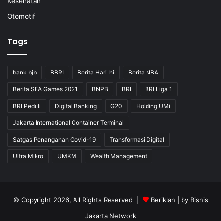
Kesehatan
Otomotif
Tags
bank bjb
BBRI
Berita Hari Ini
Berita NBA
Berita SEA Games 2021
BNPB
BRI
BRI Liga 1
BRI Peduli
Digital Banking
G20
Holding UMi
Jakarta International Container Terminal
Satgas Penanganan Covid-19
Transformasi Digital
Ultra Mikro
UMKM
Wealth Management
© Copyright 2026, All Rights Reserved |
Beriklan
| by
Bisnis
Jakarta Network