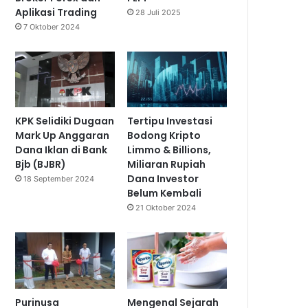
Aplikasi Trading
28 Juli 2025
7 Oktober 2024
KPK Selidiki Dugaan
Tertipu Investasi
Mark Up Anggaran
Bodong Kripto
Dana Iklan di Bank
Limmo & Billions,
Bjb (BJBR)
Miliaran Rupiah
Dana Investor
18 September 2024
Belum Kembali
21 Oktober 2024
Purinusa
Mengenal Sejarah