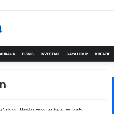
alaman Pelanggan, PLN Icon Plus Sabet Tiga Penghargaan CCW 2026
AHRAGA
BISNIS
INVESTASI
GAYA HIDUP
KREATIF
an
g Anda cari. Mungkin pencarian dapat membantu.