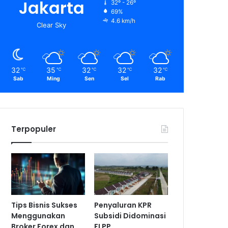
Jakarta
32º - 26º
69%
4.6 km/h
Clear Sky
32
35
32
32
32
℃
℃
℃
℃
℃
Sab
Ming
Sen
Sel
Rab
Terpopuler
Tips Bisnis Sukses
Penyaluran KPR
Menggunakan
Subsidi Didominasi
Broker Forex dan
FLPP