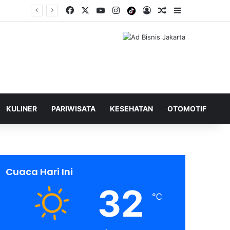
Facebook
X
YouTube
Instagram
Tiktok
Log In
Shuffle Berita
Sidebar
KULINER
PARIWISATA
KESEHATAN
OTOMOTIF
Cuaca Hari Ini
32
℃