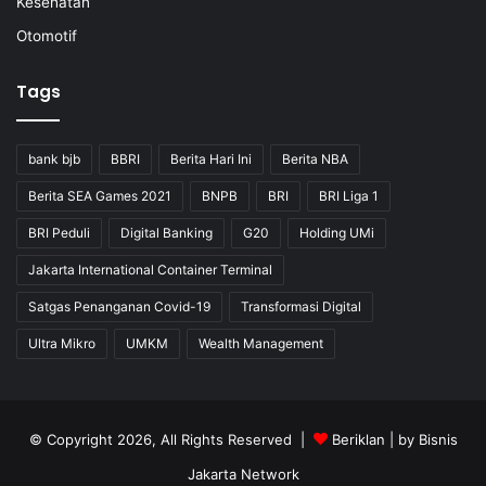
Kesehatan
Otomotif
Tags
bank bjb
BBRI
Berita Hari Ini
Berita NBA
Berita SEA Games 2021
BNPB
BRI
BRI Liga 1
BRI Peduli
Digital Banking
G20
Holding UMi
Jakarta International Container Terminal
Satgas Penanganan Covid-19
Transformasi Digital
Ultra Mikro
UMKM
Wealth Management
© Copyright 2026, All Rights Reserved |
Beriklan
| by
Bisnis
Jakarta Network