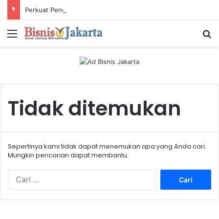
Perkuat Pengalaman Pelanggan, PLN Icon Plus Sabet Tiga Penghargaan CCW 2026
Menu
Ca
Tidak ditemukan
Sepertinya kami tidak dapat menemukan apa yang Anda cari.
Mungkin pencarian dapat membantu.
C
a
r
i
u