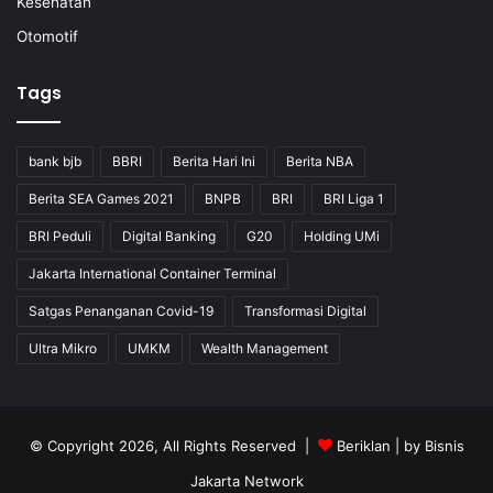
Kesehatan
Otomotif
Tags
bank bjb
BBRI
Berita Hari Ini
Berita NBA
Berita SEA Games 2021
BNPB
BRI
BRI Liga 1
BRI Peduli
Digital Banking
G20
Holding UMi
Jakarta International Container Terminal
Satgas Penanganan Covid-19
Transformasi Digital
Ultra Mikro
UMKM
Wealth Management
© Copyright 2026, All Rights Reserved |
Beriklan
| by
Bisnis
Jakarta Network