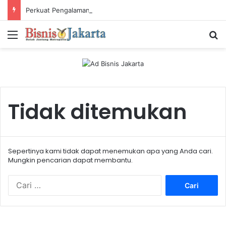
Perkuat Pengalaman Pelanggan, PLN Icon Plus Sabet Tiga Penghargaan CCW 2026
Menu
Ca
Tidak ditemukan
Sepertinya kami tidak dapat menemukan apa yang Anda cari.
Mungkin pencarian dapat membantu.
C
a
r
i
u