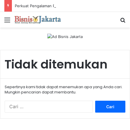
Perkuat Pengalaman Pelanggan, PLN Icon Plus Sabet Tiga Penghargaan CCW 2026
Menu
Ca
Tidak ditemukan
Sepertinya kami tidak dapat menemukan apa yang Anda cari.
Mungkin pencarian dapat membantu.
C
a
r
i
u