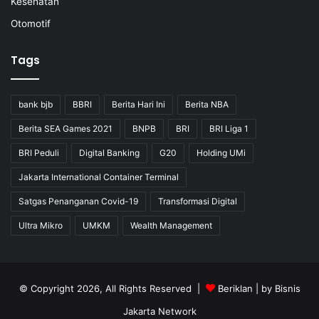
Kesehatan
Otomotif
Tags
bank bjb
BBRI
Berita Hari Ini
Berita NBA
Berita SEA Games 2021
BNPB
BRI
BRI Liga 1
BRI Peduli
Digital Banking
G20
Holding UMi
Jakarta International Container Terminal
Satgas Penanganan Covid-19
Transformasi Digital
Ultra Mikro
UMKM
Wealth Management
© Copyright 2026, All Rights Reserved |
Beriklan
| by
Bisnis
Jakarta Network