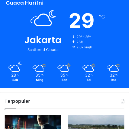
Cuaca Hari Ini
29
℃
Jakarta
29º - 26º
78%
2.67 km/h
Scattered Clouds
28
35
35
32
32
℃
℃
℃
℃
℃
Sab
Ming
Sen
Sel
Rab
Terpopuler