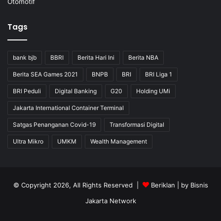
Otomotif
Tags
bank bjb
BBRI
Berita Hari Ini
Berita NBA
Berita SEA Games 2021
BNPB
BRI
BRI Liga 1
BRI Peduli
Digital Banking
G20
Holding UMi
Jakarta International Container Terminal
Satgas Penanganan Covid-19
Transformasi Digital
Ultra Mikro
UMKM
Wealth Management
© Copyright 2026, All Rights Reserved |
Beriklan
| by
Bisnis
Jakarta Network