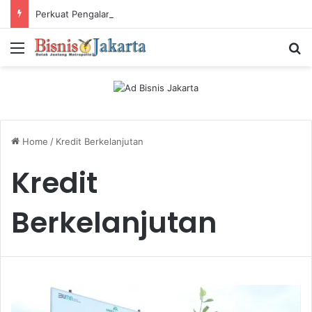
Perkuat Pengalaman Pelanggan, PLN Icon Plus Sabet Tiga Penghargaan CCW 2026
Menu
Ca
Home
/
Kredit Berkelanjutan
Kredit
Berkelanjutan