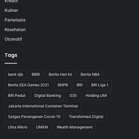
Kreatif
Kuliner
Pariwisata
Kesehatan
Otomotif
Tags
bank bjb
BBRI
Berita Hari Ini
Berita NBA
Berita SEA Games 2021
BNPB
BRI
BRI Liga 1
BRI Peduli
Digital Banking
G20
Holding UMi
Jakarta International Container Terminal
Satgas Penanganan Covid-19
Transformasi Digital
Ultra Mikro
UMKM
Wealth Management