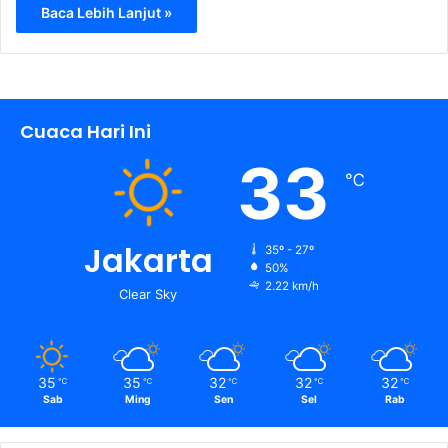
Baca Lebih Lanjut »
Cuaca Hari Ini
33
℃
Jakarta
35º - 27º
50%
2.22 km/h
Clear Sky
35
35
32
32
32
℃
℃
℃
℃
℃
Sab
Ming
Sen
Sel
Rab