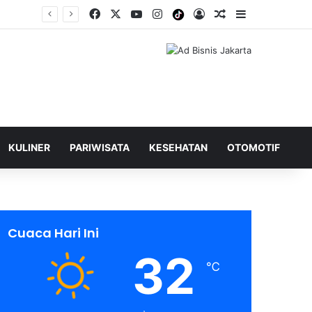
Facebook
X
YouTube
Instagram
Tiktok
Log In
Shuffle Berita
Sidebar
KULINER
PARIWISATA
KESEHATAN
OTOMOTIF
Cuaca Hari Ini
32
℃