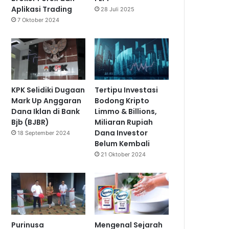
Aplikasi Trading
28 Juli 2025
7 Oktober 2024
KPK Selidiki Dugaan
Tertipu Investasi
Mark Up Anggaran
Bodong Kripto
Dana Iklan di Bank
Limmo & Billions,
Bjb (BJBR)
Miliaran Rupiah
Dana Investor
18 September 2024
Belum Kembali
21 Oktober 2024
Purinusa
Mengenal Sejarah