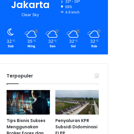
Jakarta
32º - 26º
69%
4.6 km/h
Clear Sky
32
35
32
32
32
℃
℃
℃
℃
℃
Sab
Ming
Sen
Sel
Rab
Terpopuler
Tips Bisnis Sukses
Penyaluran KPR
Menggunakan
Subsidi Didominasi
Broker Forex dan
FLPP