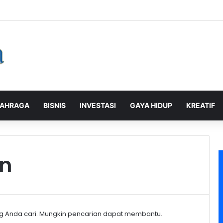
alaman Pelanggan, PLN Icon Plus Sabet Tiga Penghargaan CCW 2026
AHRAGA
BISNIS
INVESTASI
GAYA HIDUP
KREATIF
an
g Anda cari. Mungkin pencarian dapat membantu.