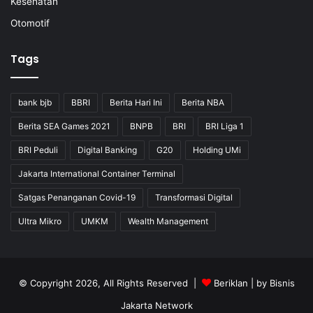
Kesehatan
Otomotif
Tags
bank bjb
BBRI
Berita Hari Ini
Berita NBA
Berita SEA Games 2021
BNPB
BRI
BRI Liga 1
BRI Peduli
Digital Banking
G20
Holding UMi
Jakarta International Container Terminal
Satgas Penanganan Covid-19
Transformasi Digital
Ultra Mikro
UMKM
Wealth Management
© Copyright 2026, All Rights Reserved |
Beriklan
| by
Bisnis
Jakarta Network