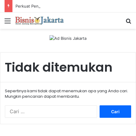
Perkuat Pengalaman Pelanggan, PLN Icon Plus Sabet Tiga Penghargaan CCW 2026
Menu
Ca
Tidak ditemukan
Sepertinya kami tidak dapat menemukan apa yang Anda cari.
Mungkin pencarian dapat membantu.
C
a
r
i
u