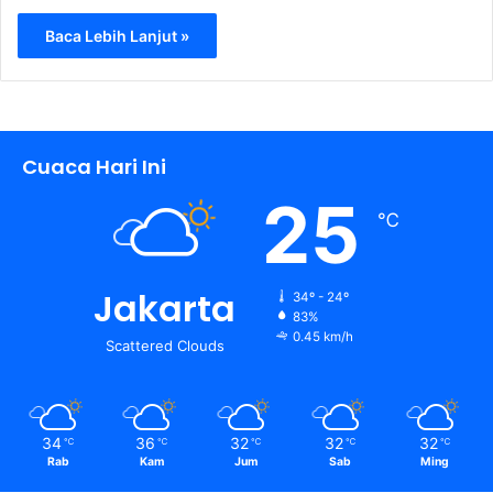
Baca Lebih Lanjut »
Cuaca Hari Ini
25
℃
Jakarta
34º - 24º
83%
0.45 km/h
Scattered Clouds
34
36
32
32
32
℃
℃
℃
℃
℃
Rab
Kam
Jum
Sab
Ming