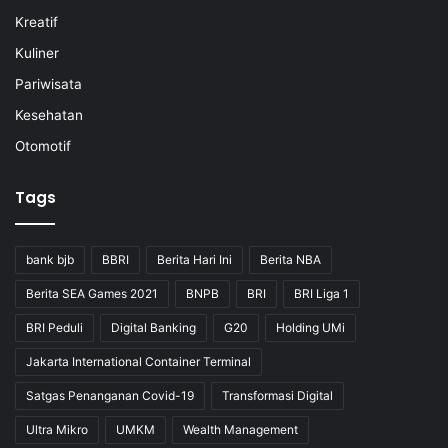
Kreatif
Kuliner
Pariwisata
Kesehatan
Otomotif
Tags
bank bjb
BBRI
Berita Hari Ini
Berita NBA
Berita SEA Games 2021
BNPB
BRI
BRI Liga 1
BRI Peduli
Digital Banking
G20
Holding UMi
Jakarta International Container Terminal
Satgas Penanganan Covid-19
Transformasi Digital
Ultra Mikro
UMKM
Wealth Management