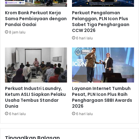
0
e
0
d
Krom Bank Perkuat Kerja
Perkuat Pengalaman
P
u
Sama Pembiayaan dengan
Pelanggan, PLN Icon Plus
e
n
Pandai Gadai
Sabet Tiga Penghargaan
n
i
CCW 2026
8 jam lalu
d
a
6 hari lalu
e
,
r
B
i
R
t
I
a
P
K
e
a
r
t
t
Perkuat Industri Laundry,
Layanan Internet Tumbuh
a
e
Ketum ASLI Siapkan Pelaku
Pesat, PLN Icon Plus Raih
r
Usaha Tembus Standar
Penghargaan SBBI Awards
g
Dunia
2026
a
a
k
s
6 hari lalu
6 hari lalu
d
K
i
o
J
m
Tinggalkan Balasan
o
i