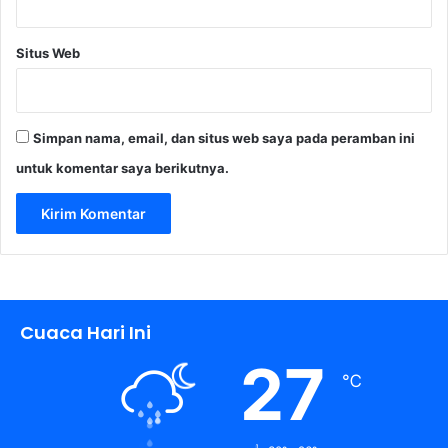
g
a
Situs Web
n
L
e
w
Simpan nama, email, dan situs web saya pada peramban ini
a
t
untuk komentar saya berikutnya.
P
e
r
b
a
i
k
Cuaca Hari Ini
a
n
27
E
℃
k
o
s