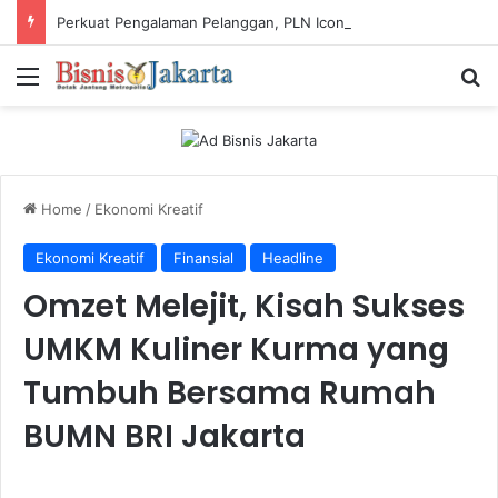
Perkuat Pengalaman Pelanggan, PLN Icon Plus Sabet Tiga Penghargaan CCW 2026
Menu
Ca
Home
/
Ekonomi Kreatif
Ekonomi Kreatif
Finansial
Headline
Omzet Melejit, Kisah Sukses
UMKM Kuliner Kurma yang
Tumbuh Bersama Rumah
BUMN BRI Jakarta