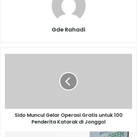
Gde Rahadi
S
i
d
o
M
u
n
c
u
Sido Muncul Gelar Operasi Gratis untuk 100
l
Penderita Katarak di Jonggol
G
e
l
P