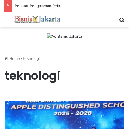
Perkuat Pengalaman Pelanggan, PLN Icon Plus Sabet Tiga Penghargaan CCW 2026
Menu
Ca
Home
/
teknologi
teknologi