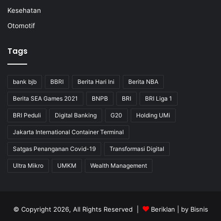
Kesehatan
Otomotif
Tags
bank bjb
BBRI
Berita Hari Ini
Berita NBA
Berita SEA Games 2021
BNPB
BRI
BRI Liga 1
BRI Peduli
Digital Banking
G20
Holding UMi
Jakarta International Container Terminal
Satgas Penanganan Covid-19
Transformasi Digital
Ultra Mikro
UMKM
Wealth Management
© Copyright 2026, All Rights Reserved |
Beriklan
| by
Bisnis