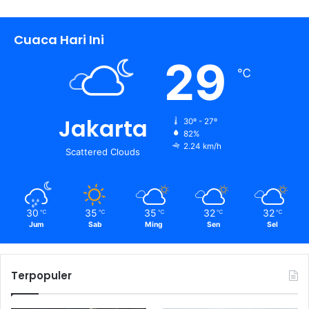
Cuaca Hari Ini
29
℃
Jakarta
30º - 27º
82%
2.24 km/h
Scattered Clouds
30
35
35
32
32
℃
℃
℃
℃
℃
Jum
Sab
Ming
Sen
Sel
Terpopuler