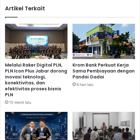
a
r
Artikel Terkait
r
k
,
a
T
n
a
C
b
h
u
r
n
i
g
s
a
t
Melalui Raker Digital PLN,
Krom Bank Perkuat Kerja
n
m
PLN Icon Plus Jabar dorong
Sama Pembiayaan dengan
E
a
inovasi teknologi,
Pandai Gadai
m
s
konektivitas, dan
6 hari lalu
a
V
efektivitas proses bisnis
s
i
PLN
H
l
10 menit lalu
o
l
l
a
d
g
i
e
n
P
g
a