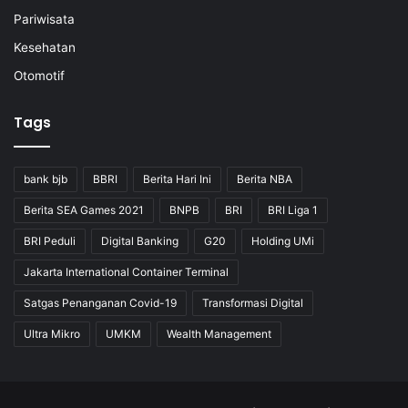
Pariwisata
Kesehatan
Otomotif
Tags
bank bjb
BBRI
Berita Hari Ini
Berita NBA
Berita SEA Games 2021
BNPB
BRI
BRI Liga 1
BRI Peduli
Digital Banking
G20
Holding UMi
Jakarta International Container Terminal
Satgas Penanganan Covid-19
Transformasi Digital
Ultra Mikro
UMKM
Wealth Management