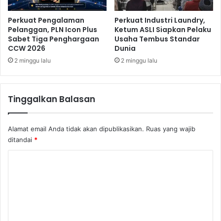
U
l
l
Perkuat Pengalaman
Perkuat Industri Laundry,
i
Pelanggan, PLN Icon Plus
Ketum ASLI Siapkan Pelaku
t
n
Sabet Tiga Penghargaan
Usaha Tembus Standar
r
g
CCW 2026
Dunia
a
M
M
2 minggu lalu
2 minggu lalu
e
i
m
k
u
r
k
Tinggalkan Balasan
o
a
B
u
R
d
Alamat email Anda tidak akan dipublikasikan.
Ruas yang wajib
I
i
ditandai
*
N
J
a
a
K
i
k
o
k
a
6
r
m
6
t
e
,
a
9
n