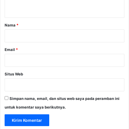
P
t
e
a
r
s
r
Nama
*
e
*
n
Email
*
Situs Web
Simpan nama, email, dan situs web saya pada peramban ini
untuk komentar saya berikutnya.