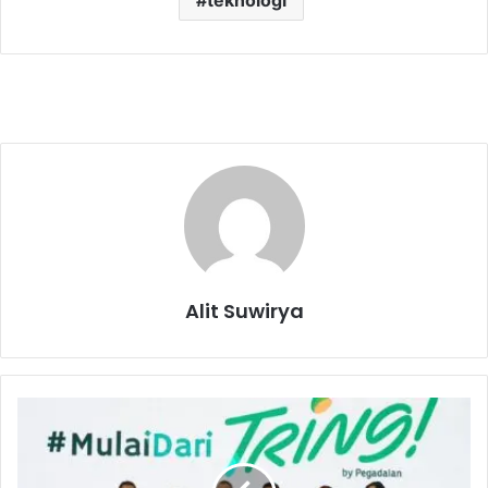
Alit Suwirya
I
n
v
e