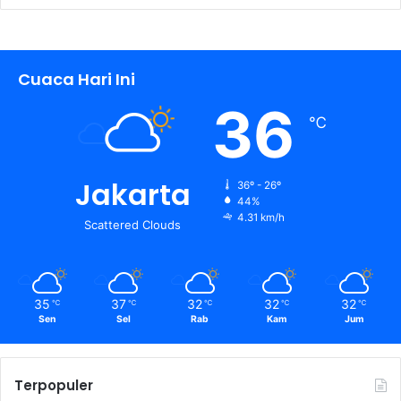
Cuaca Hari Ini
36
℃
Jakarta
36º - 26º
44%
4.31 km/h
Scattered Clouds
35
37
32
32
32
℃
℃
℃
℃
℃
Sen
Sel
Rab
Kam
Jum
Terpopuler