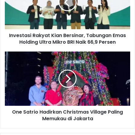
s
t
a
s
i
Investasi Rakyat Kian Bersinar, Tabungan Emas
R
Holding Ultra Mikro BRI Naik 66,9 Persen
a
k
y
O
a
n
t
e
K
S
i
a
a
t
n
r
B
i
e
o
r
One Satrio Hadirkan Christmas Village Paling
H
s
Memukau di Jakarta
a
i
d
n
i