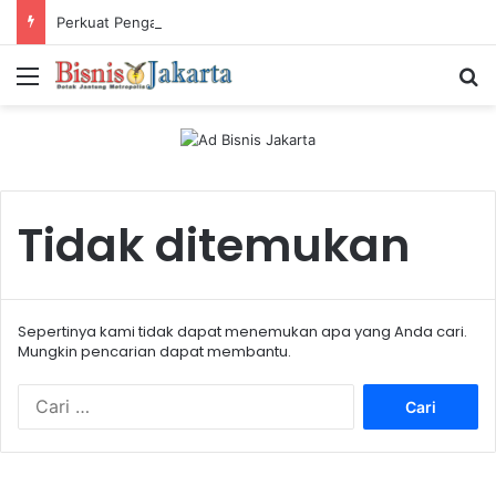
Perkuat Pengalaman Pelanggan, PLN Icon Plus Sabet Tiga Penghargaan CCW 2026
Menu
Ca
Tidak ditemukan
Sepertinya kami tidak dapat menemukan apa yang Anda cari.
Mungkin pencarian dapat membantu.
C
a
r
i
u