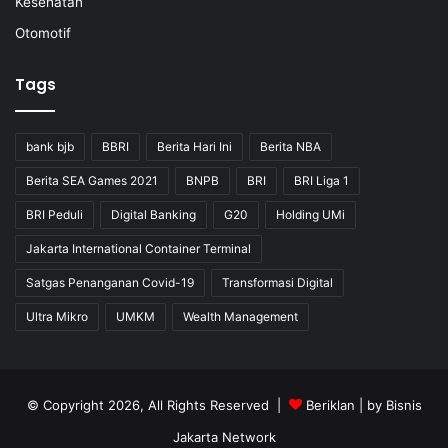
Kesehatan
Otomotif
Tags
bank bjb
BBRI
Berita Hari Ini
Berita NBA
Berita SEA Games 2021
BNPB
BRI
BRI Liga 1
BRI Peduli
Digital Banking
G20
Holding UMi
Jakarta International Container Terminal
Satgas Penanganan Covid-19
Transformasi Digital
Ultra Mikro
UMKM
Wealth Management
© Copyright 2026, All Rights Reserved |
Beriklan
| by
Bisnis
Jakarta Network