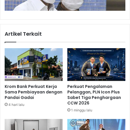
m
e
s
t
i
Artikel Terkait
k
B
e
r
j
a
l
a
n
Krom Bank Perkuat Kerja
Perkuat Pengalaman
L
Sama Pembiayaan dengan
Pelanggan, PLN Icon Plus
a
Pandai Gadai
Sabet Tiga Penghargaan
m
CCW 2026
4 hari lalu
b
1 minggu lalu
a
t