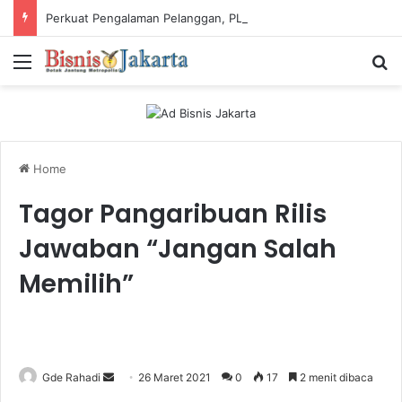
Perkuat Pengalaman Pelanggan, PLN Icon Plus Sabet Tiga Penghargaan CCW 2026
Menu
Ca
Home
Tagor Pangaribuan Rilis
Jawaban “Jangan Salah
Memilih”
Gde Rahadi
S
26 Maret 2021
0
17
2 menit dibaca
e