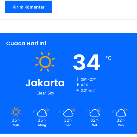
Cuaca Hari Ini
34
℃
Jakarta
35º - 27º
43%
3.01 km/h
Clear Sky
35
35
32
32
32
℃
℃
℃
℃
℃
Sab
Ming
Sen
Sel
Rab