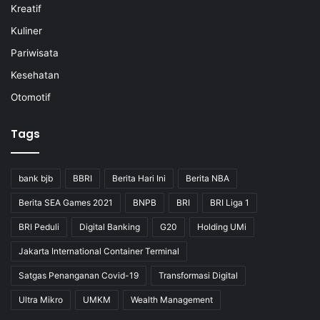
Kreatif
Kuliner
Pariwisata
Kesehatan
Otomotif
Tags
bank bjb
BBRI
Berita Hari Ini
Berita NBA
Berita SEA Games 2021
BNPB
BRI
BRI Liga 1
BRI Peduli
Digital Banking
G20
Holding UMi
Jakarta International Container Terminal
Satgas Penanganan Covid-19
Transformasi Digital
Ultra Mikro
UMKM
Wealth Management