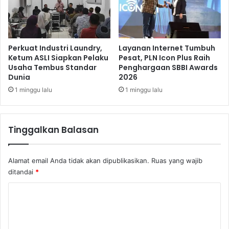
Perkuat Industri Laundry,
Layanan Internet Tumbuh
Ketum ASLI Siapkan Pelaku
Pesat, PLN Icon Plus Raih
Usaha Tembus Standar
Penghargaan SBBI Awards
Dunia
2026
1 minggu lalu
1 minggu lalu
Tinggalkan Balasan
Alamat email Anda tidak akan dipublikasikan.
Ruas yang wajib
ditandai
*
K
o
m