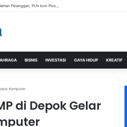
laman Pelanggan, PLN Icon Plus Sabet Tiga Penghargaan CCW 2026
AHRAGA
BISNIS
INVESTASI
GAYA HIDUP
KREATIF
basis Komputer
MP di Depok Gelar
mputer