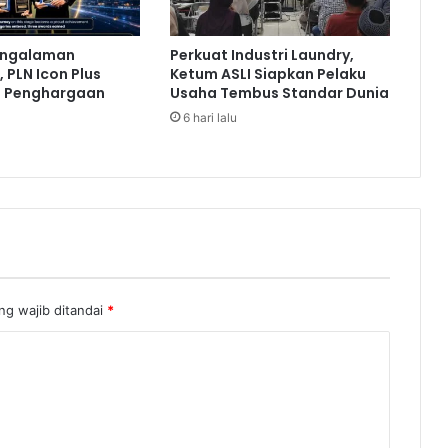
m
e
engalaman
Perkuat Industri Laundry,
n
 PLN Icon Plus
Ketum ASLI Siapkan Pelaku
T
a Penghargaan
Usaha Tembus Standar Dunia
u
6 hari lalu
n
t
u
t
T
a
n
g
g
ng wajib ditandai
*
u
n
g
J
a
w
a