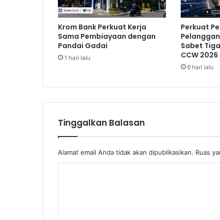
k
a
Krom Bank Perkuat Kerja
Perkuat P
n
Sama Pembiayaan dengan
Pelanggan,
S
Pandai Gadai
Sabet Tig
i
CCW 2026
1 hari lalu
k
6 hari lalu
a
p
K
e
l
Tinggalkan Balasan
u
a
r
Alamat email Anda tidak akan dipublikasikan.
Ruas ya
g
a
K
B
u
o
n
m
g
e
K