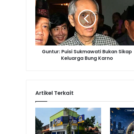
u
n
t
u
r
:
P
u
Guntur: Puisi Sukmawati Bukan Sikap
i
Keluarga Bung Karno
s
i
S
u
k
m
Artikel Terkait
a
w
a
t
i
B
u