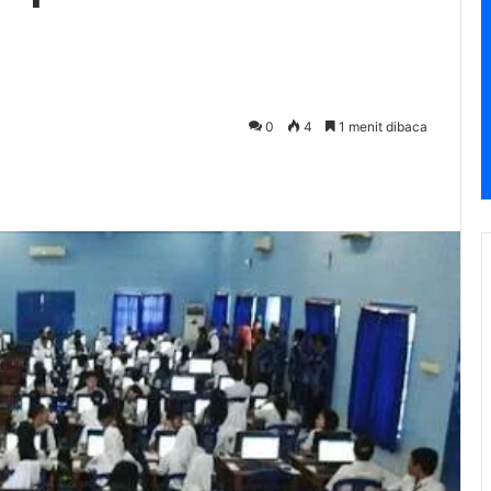
0
4
1 menit dibaca