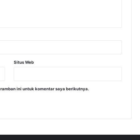
b
A
g
e
n
B
u
s
Situs Web
ramban ini untuk komentar saya berikutnya.