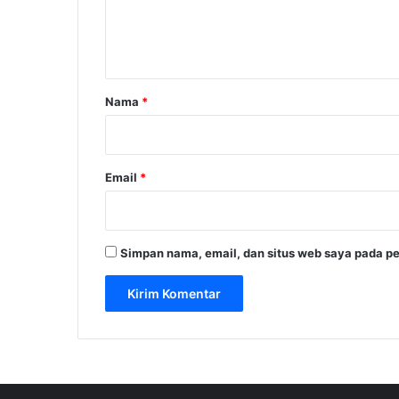
a
n
r
t
n
o
a
r
Nama
*
*
Email
*
Simpan nama, email, dan situs web saya pada pe