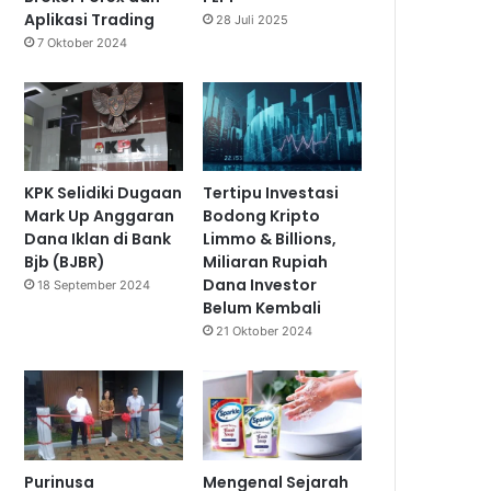
Aplikasi Trading
28 Juli 2025
7 Oktober 2024
KPK Selidiki Dugaan
Tertipu Investasi
Mark Up Anggaran
Bodong Kripto
Dana Iklan di Bank
Limmo & Billions,
Bjb (BJBR)
Miliaran Rupiah
Dana Investor
18 September 2024
Belum Kembali
21 Oktober 2024
Purinusa
Mengenal Sejarah