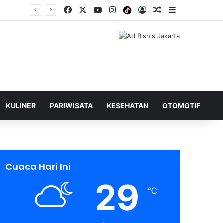
Facebook
X
YouTube
Instagram
Tiktok
Log In
Shuffle Berita
Sidebar
KULINER
PARIWISATA
KESEHATAN
OTOMOTIF
Cuaca Hari Ini
29
℃