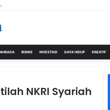
alaman Pelanggan, PLN Icon Plus Sabet Tiga Penghargaan CCW 2026
AHRAGA
BISNIS
INVESTASI
GAYA HIDUP
KREATIF
stilah NKRI Syariah