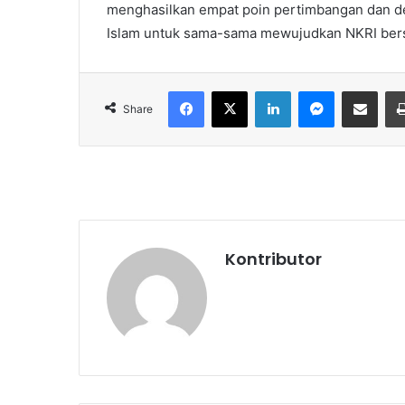
menghasilkan empat poin pertimbangan dan d
Islam untuk sama-sama mewujudkan NKRI bersy
Facebook
X
LinkedIn
Messenger
Share via Email
Share
Kontributor