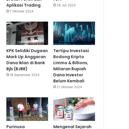
Aplikasi Trading
28 Juli 2025
7 Oktober 2024
KPK Selidiki Dugaan
Tertipu Investasi
Mark Up Anggaran
Bodong Kripto
Dana Iklan di Bank
Limmo & Billions,
Bjb (BJBR)
Miliaran Rupiah
Dana Investor
18 September 2024
Belum Kembali
21 Oktober 2024
Purinusa
Mengenal Sejarah