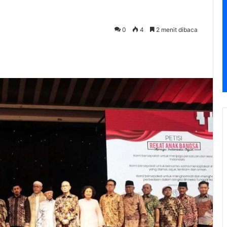
0
4
2 menit dibaca