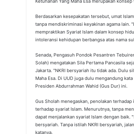
Ketuhanan Yang Maha Esa merupakan konsep ta
Berdasarkan kesepakatan tersebut, umat Isl
tanpa mendiskriminasi keyakinan agama lain. "D
mempraktikan Syariat Islam dalam konsep hidu
intoleransi kehidupan berbangsa atas nama suk
Senada, Pengasuh Pondok Pesantren Tebuiren
Solah) mengatakan Sila Pertama Pancasila sej
Jakarta. "NKRI bersyariah itu tidak ada. Dulu s
Maha Esa. Di UUD juga dulu mengandung kata sy
Presiden Abdurrahman Wahid (Gus Dur) ini.
Gus Sholah menegaskan, penolakan terhadap is
terhadap syariat Islam. Menurutnya, tanpa me
dapat menjalankan syariat Islam dengan baik. 
bersyariah. Tanpa istilah NKRI bersyariah, jalan 
katanya.