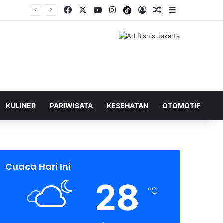
Facebook
X
YouTube
Instagram
Tiktok
Log In
Shuffle Berita
Sidebar
KULINER
PARIWISATA
KESEHATAN
OTOMOTIF
Cuaca Hari Ini
28
℃