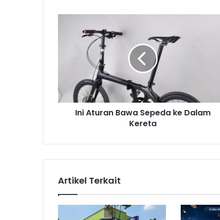
I
n
i
A
t
u
r
a
n
Ini Aturan Bawa Sepeda ke Dalam
B
Kereta
a
w
a
S
e
p
Artikel Terkait
e
d
a
k