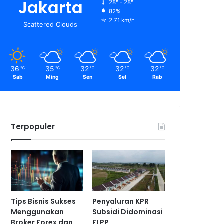
Jakarta
28º - 28º
82%
2.71 km/h
Scattered Clouds
36
35
32
32
32
℃
℃
℃
℃
℃
Sab
Ming
Sen
Sel
Rab
Terpopuler
Tips Bisnis Sukses
Penyaluran KPR
Menggunakan
Subsidi Didominasi
Broker Forex dan
FLPP