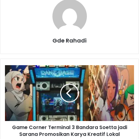
Gde Rahadi
G
a
m
e
C
o
r
n
e
Game Corner Terminal 3 Bandara Soetta jadi
r
Sarana Promosikan Karya Kreatif Lokal
T