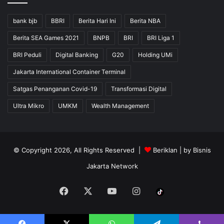
bank bjb
BBRI
Berita Hari Ini
Berita NBA
Berita SEA Games 2021
BNPB
BRI
BRI Liga 1
BRI Peduli
Digital Banking
G20
Holding UMi
Jakarta International Container Terminal
Satgas Penanganan Covid-19
Transformasi Digital
Ultra Mikro
UMKM
Wealth Management
© Copyright 2026, All Rights Reserved |
Beriklan
| by
Bisnis
Jakarta Network
Facebook
X
YouTube
Instagram
Tiktok