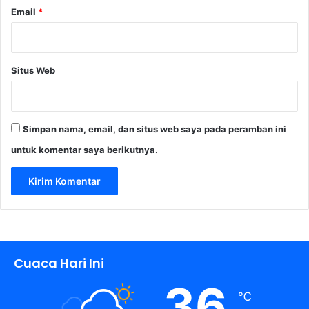
2
Email
*
0
2
5
Situs Web
Simpan nama, email, dan situs web saya pada peramban ini
untuk komentar saya berikutnya.
Cuaca Hari Ini
36
℃