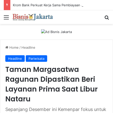
Krom Bank Perkuat Kerja Sama Pembiayaan dengan Pandai Gadai
Menu
Ca
Home
/
Headline
Headline
Pariwisata
Taman Margasatwa
Ragunan Dipastikan Beri
Layanan Prima Saat Libur
Nataru
Sepanjang Desember ini Kemenpar fokus untuk