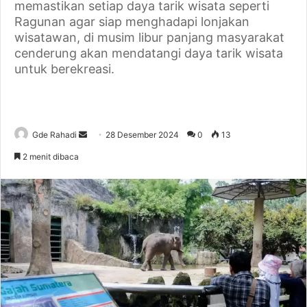
memastikan setiap daya tarik wisata seperti
Ragunan agar siap menghadapi lonjakan
wisatawan, di musim libur panjang masyarakat
cenderung akan mendatangi daya tarik wisata
untuk berekreasi.
Gde Rahadi
S
28 Desember 2024
0
13
e
2 menit dibaca
n
d
a
n
e
m
a
i
l