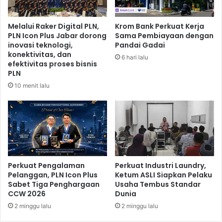
a
d
d
a
Melalui Raker Digital PLN,
Krom Bank Perkuat Kerja
i
l
PLN Icon Plus Jabar dorong
Sama Pembiayaan dengan
S
a
inovasi teknologi,
Pandai Gadai
a
m
konektivitas, dan
6 hari lalu
r
K
efektivitas proses bisnis
a
e
PLN
n
b
10 menit lalu
a
i
P
j
r
a
o
k
m
a
o
n
s
F
i
Perkuat Pengalaman
Perkuat Industri Laundry,
i
Pelanggan, PLN Icon Plus
Ketum ASLI Siapkan Pelaku
k
s
Sabet Tiga Penghargaan
Usaha Tembus Standar
a
k
CCW 2026
Dunia
n
a
K
2 minggu lalu
2 minggu lalu
l
a
d