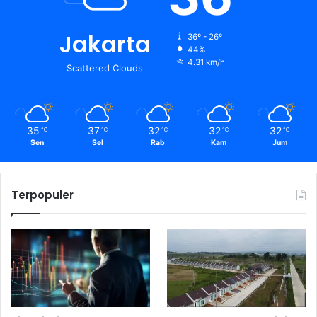
Jakarta
36º - 26º
44%
4.31 km/h
Scattered Clouds
35
37
32
32
32
℃
℃
℃
℃
℃
Sen
Sel
Rab
Kam
Jum
Terpopuler