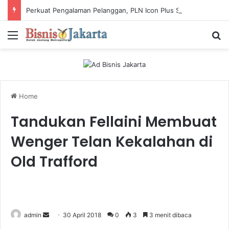
Perkuat Pengalaman Pelanggan, PLN Icon Plus Sabet Tiga Penghargaan CCW 2026
Menu
Ca
Home
Tandukan Fellaini Membuat
Wenger Telan Kekalahan di
Old Trafford
admin
S
30 April 2018
0
3
3 menit dibaca
e