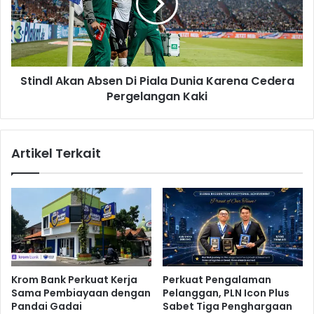
a
d
n
l
k
A
a
k
n
a
K
Stindl Akan Absen Di Piala Dunia Karena Cedera
n
e
Pergelangan Kaki
A
m
b
e
s
n
e
Artikel Terkait
a
n
n
D
g
i
a
P
n
i
A
a
t
l
l
a
e
D
Krom Bank Perkuat Kerja
Perkuat Pengalaman
t
u
Sama Pembiayaan dengan
Pelanggan, PLN Icon Plus
i
n
Pandai Gadai
Sabet Tiga Penghargaan
c