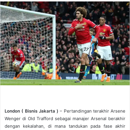
n
d
a
n
e
m
a
i
l
London (
Bisnis Jakarta
)
– Pertandingan terakhir Arsene
Wenger di Old Trafford sebagai manajer Arsenal berakhir
dengan kekalahan, di mana tandukan pada fase akhir