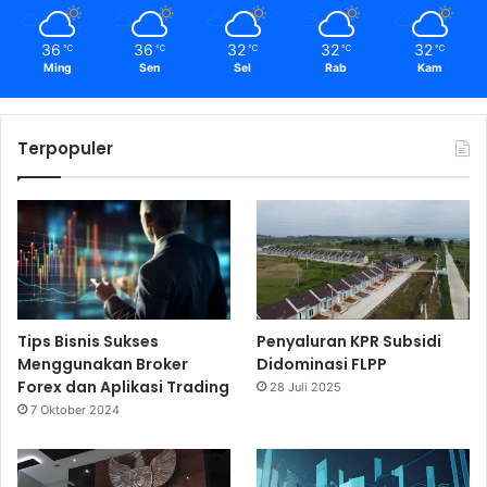
36
36
32
32
32
℃
℃
℃
℃
℃
Ming
Sen
Sel
Rab
Kam
Terpopuler
Tips Bisnis Sukses
Penyaluran KPR Subsidi
Menggunakan Broker
Didominasi FLPP
Forex dan Aplikasi Trading
28 Juli 2025
7 Oktober 2024