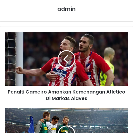
admin
P
e
n
a
l
t
i
G
a
Penalti Gameiro Amankan Kemenangan Atletico
m
Di Markas Alaves
e
i
r
S
o
t
A
i
m
n