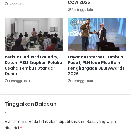
i
CCW 2026
5 hari lalu
o
a
1 minggu lalu
D
K
i
a
M
r
a
e
r
n
k
a
a
C
s
e
Perkuat Industri Laundry,
Layanan Internet Tumbuh
A
d
Ketum ASLI Siapkan Pelaku
Pesat, PLN Icon Plus Raih
l
Usaha Tembus Standar
Penghargaan SBBI Awards
e
Dunia
2026
a
r
v
a
1 minggu lalu
1 minggu lalu
e
P
s
e
r
Tinggalkan Balasan
g
e
l
Alamat email Anda tidak akan dipublikasikan.
Ruas yang wajib
a
ditandai
*
n