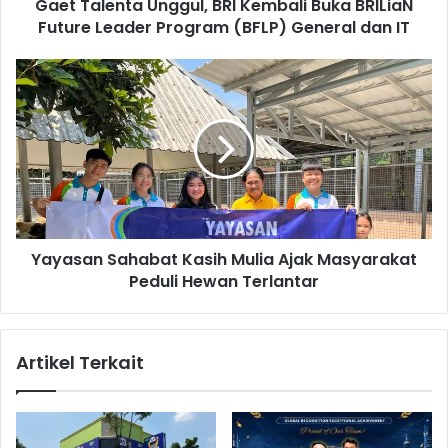
Gaet Talenta Unggul, BRI Kembali Buka BRILiaN
t
Future Leader Program (BFLP) General dan IT
a
U
n
Y
g
a
g
y
u
a
l
s
,
a
B
n
R
S
I
a
K
Yayasan Sahabat Kasih Mulia Ajak Masyarakat
h
e
Peduli Hewan Terlantar
a
m
b
b
a
a
t
Artikel Terkait
l
K
i
a
B
s
u
i
k
h