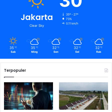
30
Jakarta
35º - 27º
73%
0.11 km/h
Clear Sky
35
35
32
32
32
℃
℃
℃
℃
℃
Sab
Ming
Sen
Sel
Rab
Terpopuler