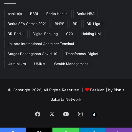
bank bjb
BBRI
Berita Hari Ini
Berita NBA
Berita SEA Games 2021
BNPB
BRI
BRI Liga 1
BRI Peduli
Digital Banking
G20
Holding UMi
Jakarta International Container Terminal
Satgas Penanganan Covid-19
Transformasi Digital
Ultra Mikro
UMKM
Wealth Management
© Copyright 2026, All Rights Reserved |
Beriklan
| by
Bisnis
Jakarta Network
Facebook
X
YouTube
Instagram
Tiktok