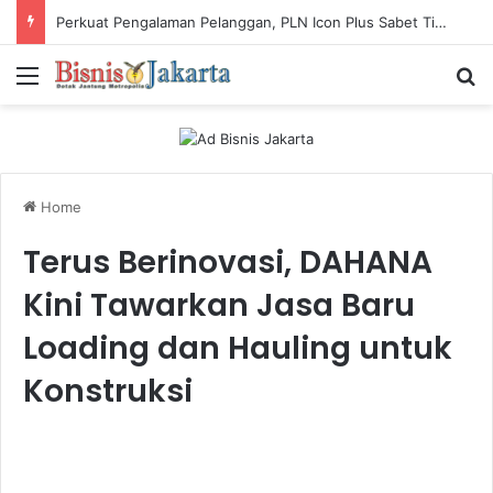
Perkuat Industri Laundry, Ketum ASLI Siapkan Pelaku Usaha Tembus Standar Dunia
Menu
Ca
Home
Terus Berinovasi, DAHANA
Kini Tawarkan Jasa Baru
Loading dan Hauling untuk
Konstruksi