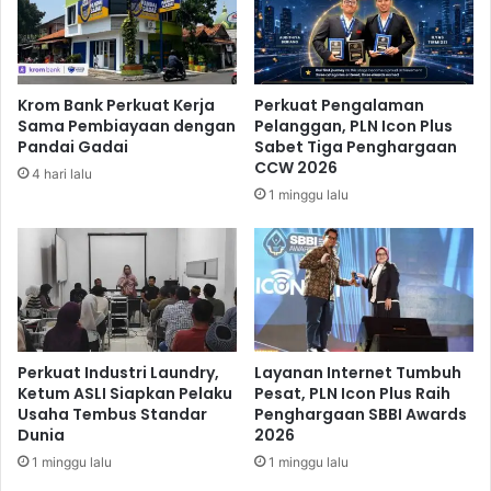
a
M
B
u
R
l
I
i
Krom Bank Perkuat Kerja
Perkuat Pengalaman
L
a
Sama Pembiayaan dengan
Pelanggan, PLN Icon Plus
i
A
Pandai Gadai
Sabet Tiga Penghargaan
a
j
CCW 2026
4 hari lalu
N
a
1 minggu lalu
F
k
u
M
t
a
u
s
r
y
e
a
L
r
e
a
Perkuat Industri Laundry,
Layanan Internet Tumbuh
a
k
Ketum ASLI Siapkan Pelaku
Pesat, PLN Icon Plus Raih
d
Usaha Tembus Standar
Penghargaan SBBI Awards
a
Dunia
2026
e
t
r
P
1 minggu lalu
1 minggu lalu
P
e