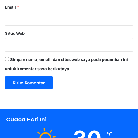
n
Email
*
I
T
Situs Web
Simpan nama, email, dan situs web saya pada peramban ini
untuk komentar saya berikutnya.
Cuaca Hari Ini
℃