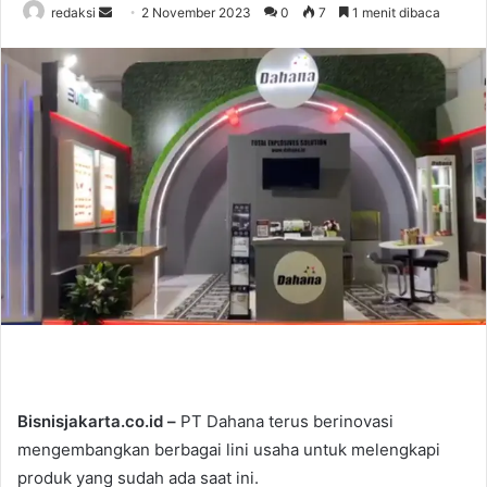
redaksi
S
2 November 2023
0
7
1 menit dibaca
e
n
d
a
n
e
m
a
i
l
Bisnisjakarta.co.id –
PT Dahana terus berinovasi
mengembangkan berbagai lini usaha untuk melengkapi
produk yang sudah ada saat ini.