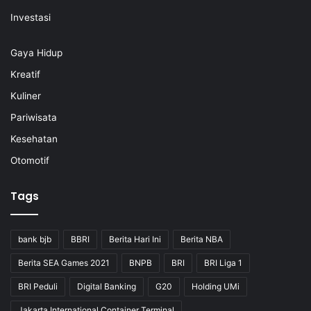
Investasi
Gaya Hidup
Kreatif
Kuliner
Pariwisata
Kesehatan
Otomotif
Tags
bank bjb
BBRI
Berita Hari Ini
Berita NBA
Berita SEA Games 2021
BNPB
BRI
BRI Liga 1
BRI Peduli
Digital Banking
G20
Holding UMi
Jakarta International Container Terminal