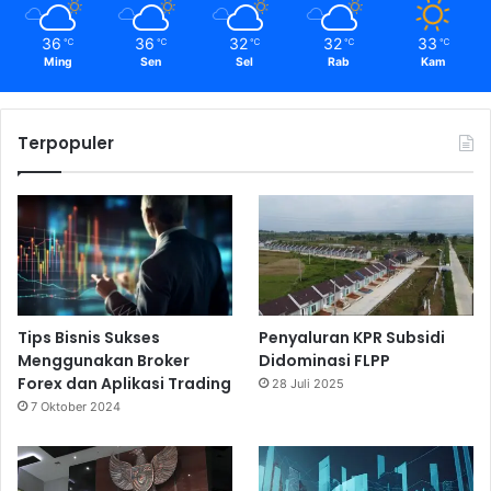
36
36
32
32
33
℃
℃
℃
℃
℃
Ming
Sen
Sel
Rab
Kam
Terpopuler
Tips Bisnis Sukses
Penyaluran KPR Subsidi
Menggunakan Broker
Didominasi FLPP
Forex dan Aplikasi Trading
28 Juli 2025
7 Oktober 2024