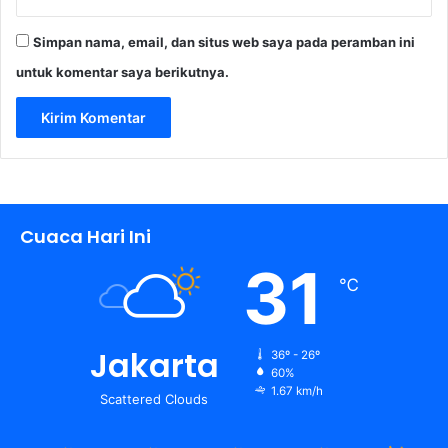
Simpan nama, email, dan situs web saya pada peramban ini
untuk komentar saya berikutnya.
Cuaca Hari Ini
31
℃
Jakarta
36º - 26º
60%
1.67 km/h
Scattered Clouds