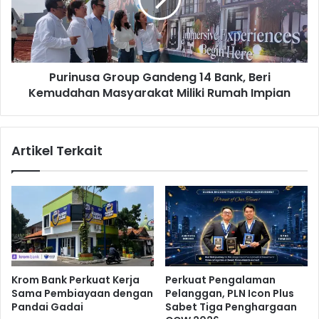
e
n
d
u
i
s
t
a
u
G
n
Purinusa Group Gandeng 14 Bank, Beri
r
t
Kemudahan Masyarakat Miliki Rumah Impian
o
u
u
k
p
G
G
Artikel Terkait
e
a
n
n
e
d
r
e
a
n
s
g
i
1
M
4
u
B
Krom Bank Perkuat Kerja
Perkuat Pengalaman
d
a
Sama Pembiayaan dengan
Pelanggan, PLN Icon Plus
a
n
Pandai Gadai
Sabet Tiga Penghargaan
,
k