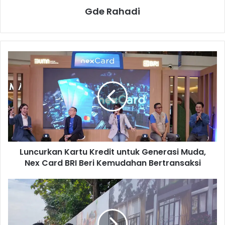
Gde Rahadi
L
u
n
c
u
r
k
a
n
Luncurkan Kartu Kredit untuk Generasi Muda,
K
Nex Card BRI Beri Kemudahan Bertransaksi
a
r
t
P
u
u
K
r
r
i