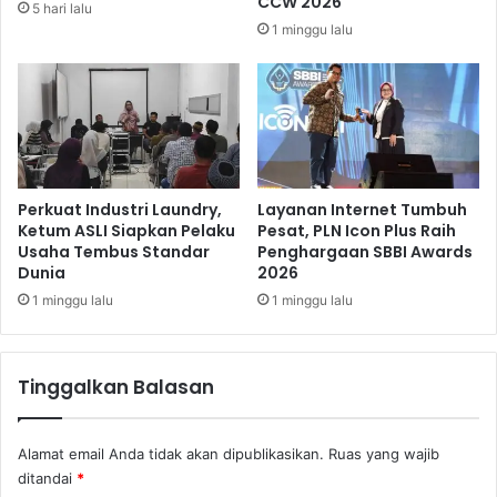
CCW 2026
5 hari lalu
N
,
1 minggu lalu
e
B
x
e
C
r
a
i
r
K
d
e
B
m
R
u
Perkuat Industri Laundry,
Layanan Internet Tumbuh
I
d
Ketum ASLI Siapkan Pelaku
Pesat, PLN Icon Plus Raih
B
Usaha Tembus Standar
Penghargaan SBBI Awards
a
Dunia
2026
e
h
r
a
1 minggu lalu
1 minggu lalu
i
n
K
M
e
a
Tinggalkan Balasan
m
s
u
y
d
a
Alamat email Anda tidak akan dipublikasikan.
Ruas yang wajib
a
r
ditandai
*
h
a