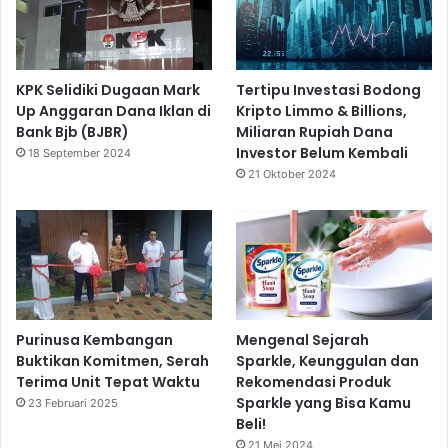
KPK Selidiki Dugaan Mark
Tertipu Investasi Bodong
Up Anggaran Dana Iklan di
Kripto Limmo & Billions,
Bank Bjb (BJBR)
Miliaran Rupiah Dana
Investor Belum Kembali
18 September 2024
21 Oktober 2024
Purinusa Kembangan
Mengenal Sejarah
Buktikan Komitmen, Serah
Sparkle, Keunggulan dan
Terima Unit Tepat Waktu
Rekomendasi Produk
Sparkle yang Bisa Kamu
23 Februari 2025
Beli!
21 Mei 2024