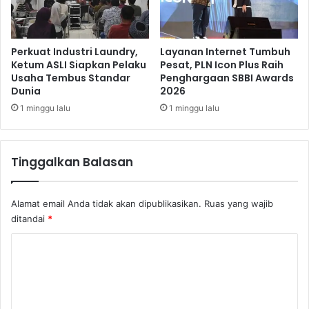
k
W
u
j
Perkuat Industri Laundry,
Layanan Internet Tumbuh
u
Ketum ASLI Siapkan Pelaku
Pesat, PLN Icon Plus Raih
Usaha Tembus Standar
Penghargaan SBBI Awards
d
Dunia
2026
k
a
1 minggu lalu
1 minggu lalu
n
"
A
Tinggalkan Balasan
l
l
A
Alamat email Anda tidak akan dipublikasikan.
Ruas yang wajib
m
ditandai
*
e
r
K
i
o
c
a
m
n
e