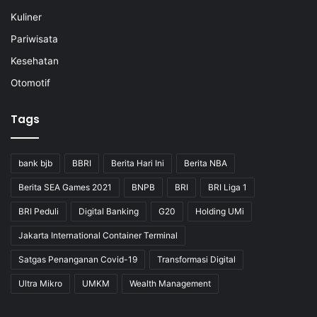
Kuliner
Pariwisata
Kesehatan
Otomotif
Tags
bank bjb
BBRI
Berita Hari Ini
Berita NBA
Berita SEA Games 2021
BNPB
BRI
BRI Liga 1
BRI Peduli
Digital Banking
G20
Holding UMi
Jakarta International Container Terminal
Satgas Penanganan Covid-19
Transformasi Digital
Ultra Mikro
UMKM
Wealth Management