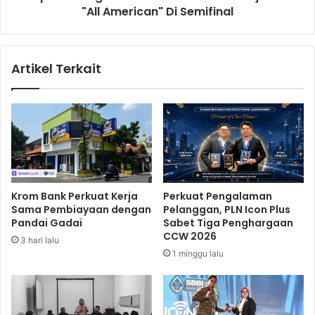
i
"All American" Di Semifinal
n
b
g
B
k
a
i
Artikel Terkait
n
r
d
k
u
a
n
n
g
K
a
s
a
t
Krom Bank Perkuat Kerja
Perkuat Pengalaman
k
Sama Pembiayaan dengan
Pelanggan, PLN Icon Plus
i
Pandai Gadai
Sabet Tiga Penghargaan
n
CCW 2026
3 hari lalu
a
1 minggu lalu
U
n
t
u