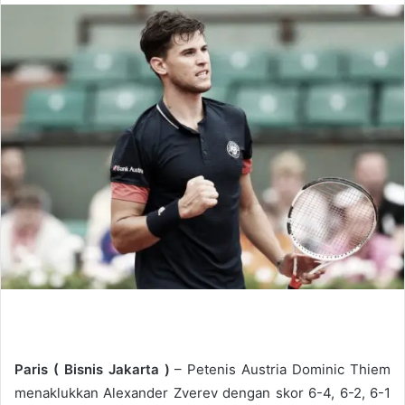
n
d
a
n
e
m
a
i
l
Paris ( Bisnis Jakarta )
– Petenis Austria Dominic Thiem
menaklukkan Alexander Zverev dengan skor 6-4, 6-2, 6-1