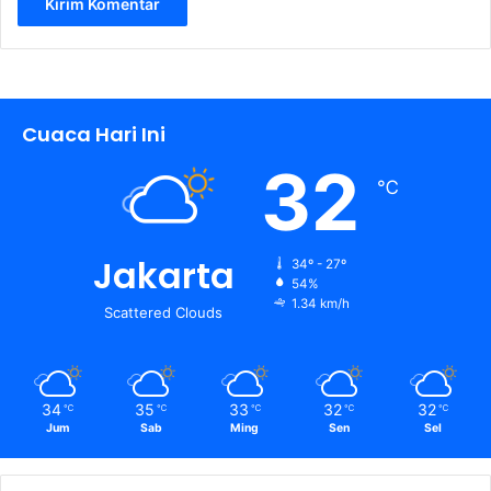
Cuaca Hari Ini
32
℃
Jakarta
34º - 27º
54%
1.34 km/h
Scattered Clouds
34
35
33
32
32
℃
℃
℃
℃
℃
Jum
Sab
Ming
Sen
Sel