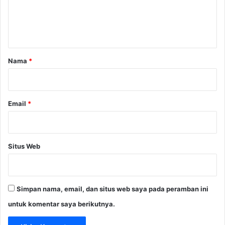
"
D
n
i
t
S
e
a
m
r
Nama
*
i
*
f
i
n
Email
*
a
l
Situs Web
Simpan nama, email, dan situs web saya pada peramban ini
untuk komentar saya berikutnya.