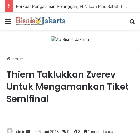
Perkuat Pengalaman Pelanggan, PLN Icon Plus Sabet Tiga Penghargaan CCW 2026
Menu
Ca
Home
Thiem Taklukkan Zverev
Untuk Mengamankan Tiket
Semifinal
admin
S
6 Juni 2018
0
3
1 menit dibaca
e