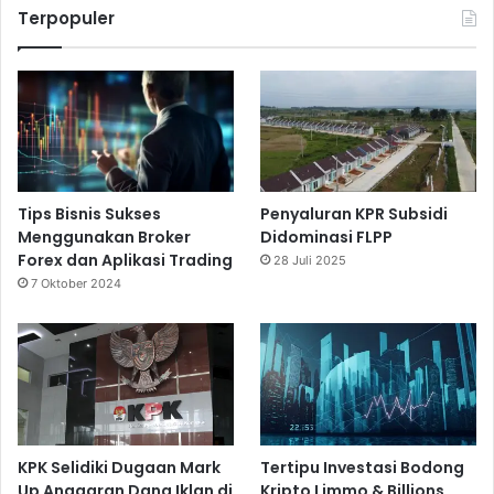
Terpopuler
Tips Bisnis Sukses
Penyaluran KPR Subsidi
Menggunakan Broker
Didominasi FLPP
Forex dan Aplikasi Trading
28 Juli 2025
7 Oktober 2024
KPK Selidiki Dugaan Mark
Tertipu Investasi Bodong
Up Anggaran Dana Iklan di
Kripto Limmo & Billions,