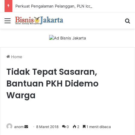
Perkuat Pengalaman Pelanggan, PLN Icon Plus Sabet Tiga Penghargaan CCW 2026
Menu
Ca
Home
Tidak Tepat Sasaran,
Bantuan PKH Didemo
Warga
anom
S
8 Maret 2018
0
2
1 menit dibaca
e