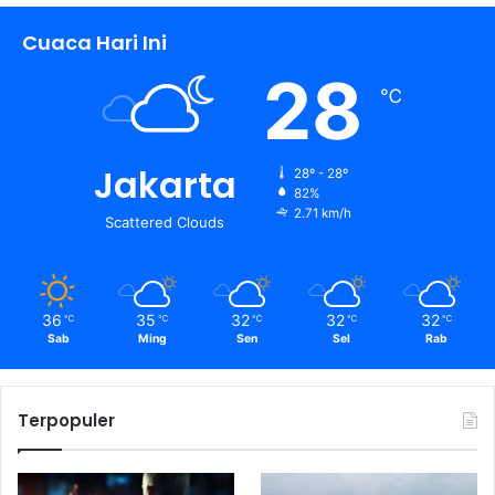
Cuaca Hari Ini
28
℃
Jakarta
28º - 28º
82%
2.71 km/h
Scattered Clouds
36
35
32
32
32
℃
℃
℃
℃
℃
Sab
Ming
Sen
Sel
Rab
Terpopuler