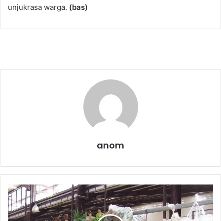
unjukrasa warga.
(bas)
anom
T
a
n
g