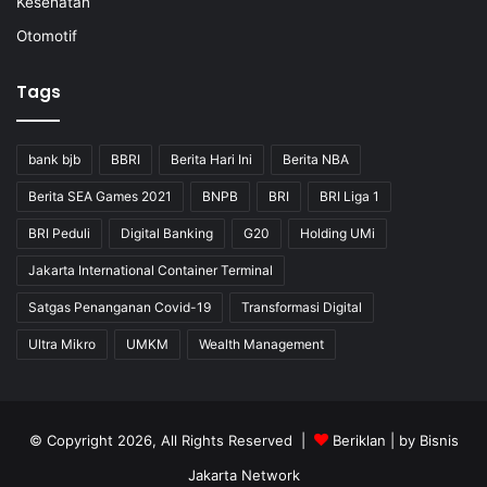
Kesehatan
Otomotif
Tags
bank bjb
BBRI
Berita Hari Ini
Berita NBA
Berita SEA Games 2021
BNPB
BRI
BRI Liga 1
BRI Peduli
Digital Banking
G20
Holding UMi
Jakarta International Container Terminal
Satgas Penanganan Covid-19
Transformasi Digital
Ultra Mikro
UMKM
Wealth Management
© Copyright 2026, All Rights Reserved |
Beriklan
| by
Bisnis
Jakarta Network