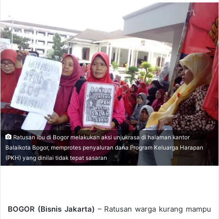
n
d
a
n
e
m
a
i
l
Ratusan ibu di Bogor melakukan aksi unjukrasa di halaman kantor
Balaikota Bogor, memprotes penyaluran dana Program Keluarga Harapan
(PKH) yang dinilai tidak tepat sasaran
BOGOR (Bisnis Jakarta)
– Ratusan warga kurang mampu