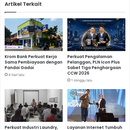
Artikel Terkait
s
a
a
n
r
g
I
k
n
i
d
t
u
a
k
n
M
Krom Bank Perkuat Kerja
Perkuat Pengalaman
o
Sama Pembiayaan dengan
Pelanggan, PLN Icon Plus
r
Pandai Gadai
Sabet Tiga Penghargaan
a
CCW 2026
4 hari lalu
l
1 minggu lalu
A
r
s
e
n
a
l
D
Perkuat Industri Laundry,
Layanan Internet Tumbuh