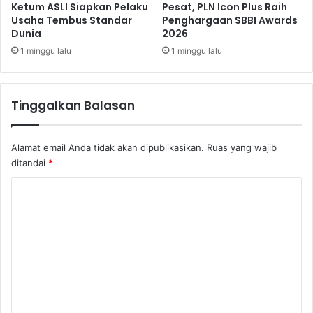
i
Ketum ASLI Siapkan Pelaku
Pesat, PLN Icon Plus Raih
Usaha Tembus Standar
Penghargaan SBBI Awards
L
Dunia
2026
i
g
1 minggu lalu
1 minggu lalu
a
E
u
Tinggalkan Balasan
r
o
p
Alamat email Anda tidak akan dipublikasikan.
Ruas yang wajib
a
ditandai
*
K
o
m
e
n
t