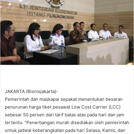
d
a
n
e
m
a
i
l
JAKARTA (Bisnisjakarta)-
Pemerintah dan maskapai sepakat menentukan besaran
penurunan harga tiket pesawat Low Cost Carrier (LCC)
sebesar 50 persen dari tarif batas atas pada hari dan jam
tertentu. "Penerbangan murah disediakan oleh pemerintah
untuk jadwal keberangkatan pada hari Selasa, Kamis, dan