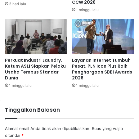
L
CCW 2026
3 hari lalu
a
1 minggu lalu
y
a
n
i
P
e
n
e
Perkuat Industri Laundry,
Layanan Internet Tumbuh
r
Ketum ASLI Siapkan Pelaku
Pesat, PLN Icon Plus Raih
Usaha Tembus Standar
Penghargaan SBBI Awards
b
Dunia
2026
a
n
1 minggu lalu
1 minggu lalu
g
a
n
Tinggalkan Balasan
H
a
j
Alamat email Anda tidak akan dipublikasikan.
Ruas yang wajib
i
ditandai
*