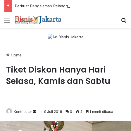
Perkuat Pengalaman Pelanggan, PLN Icon Plus Sabet Tiga Penghargaan CCW 2026
Menu
Ca
Home
Tiket Diskon Hanya Hari
Selasa, Kamis dan Sabtu
Kontributor
S
9 Juli 2019
0
4
1 menit dibaca
e
n