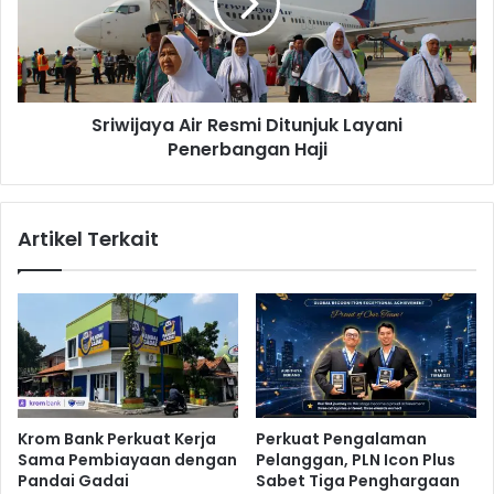
i
i
m
j
a
a
S
y
t
a
Sriwijaya Air Resmi Ditunjuk Layani
a
A
s
Penerbangan Haji
i
i
r
u
R
n
e
Artikel Terkait
K
s
h
m
u
i
s
D
u
i
s
t
K
u
M
n
T
j
Krom Bank Perkuat Kerja
Perkuat Pengalaman
u
Sama Pembiayaan dengan
Pelanggan, PLN Icon Plus
k
Pandai Gadai
Sabet Tiga Penghargaan