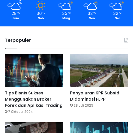
28
36
35
32
32
℃
℃
℃
℃
℃
Jum
Sab
Ming
Sen
Sel
Terpopuler
Tips Bisnis Sukses
Penyaluran KPR Subsidi
Menggunakan Broker
Didominasi FLPP
Forex dan Aplikasi Trading
28 Juli 2025
7 Oktober 2024