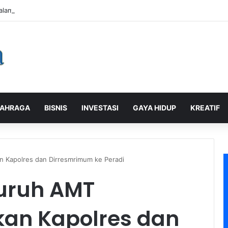
alaman Pelanggan, PLN Icon Plus Sabet Tiga Penghargaan CCW 2026
AHRAGA
BISNIS
INVESTASI
GAYA HIDUP
KREATIF
 Kapolres dan Dirresmrimum ke Peradi
uruh AMT
an Kapolres dan