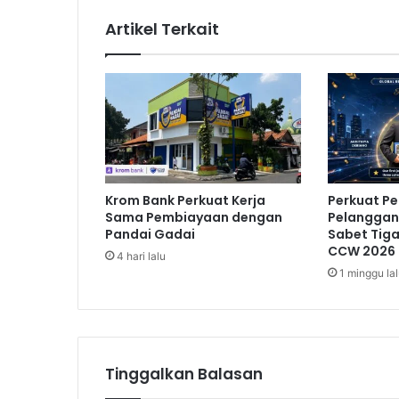
a
Artikel Terkait
f
i
a
T
a
n
a
h
K
Krom Bank Perkuat Kerja
Perkuat P
e
Sama Pembiayaan dengan
Pelanggan,
c
Pandai Gadai
Sabet Tig
e
CCW 2026
4 hari lalu
w
1 minggu la
a
,
M
Tinggalkan Balasan
a
j