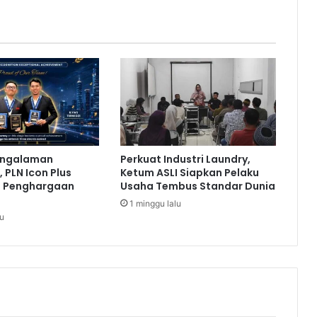
m
b
u
h
a
n
P
r
e
m
engalaman
Perkuat Industri Laundry,
i
 PLN Icon Plus
Ketum ASLI Siapkan Pelaku
A
a Penghargaan
Usaha Tembus Standar Dunia
s
1 minggu lalu
u
lu
r
a
n
s
i
J
i