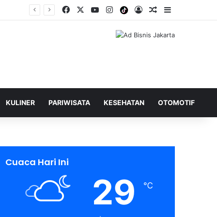
Facebook
X
YouTube
Instagram
Tiktok
Log In
Shuffle Berita
Sidebar
KULINER
PARIWISATA
KESEHATAN
OTOMOTIF
Cuaca Hari Ini
29
℃