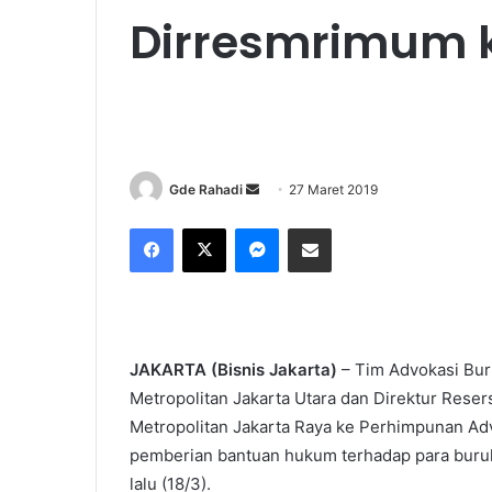
Dirresmrimum k
Gde Rahadi
S
27 Maret 2019
e
Facebook
X
Messenger
Share via Email
n
d
a
n
e
JAKARTA (Bisnis Jakarta)
– Tim Advokasi Bur
m
Metropolitan Jakarta Utara dan Direktur Rese
a
Metropolitan Jakarta Raya ke Perhimpunan Ad
i
l
pemberian bantuan hukum terhadap para buru
lalu (18/3).