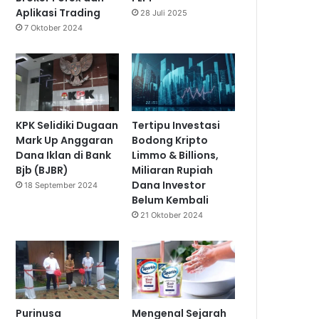
Aplikasi Trading
28 Juli 2025
7 Oktober 2024
KPK Selidiki Dugaan
Tertipu Investasi
Mark Up Anggaran
Bodong Kripto
Dana Iklan di Bank
Limmo & Billions,
Bjb (BJBR)
Miliaran Rupiah
Dana Investor
18 September 2024
Belum Kembali
21 Oktober 2024
Purinusa
Mengenal Sejarah