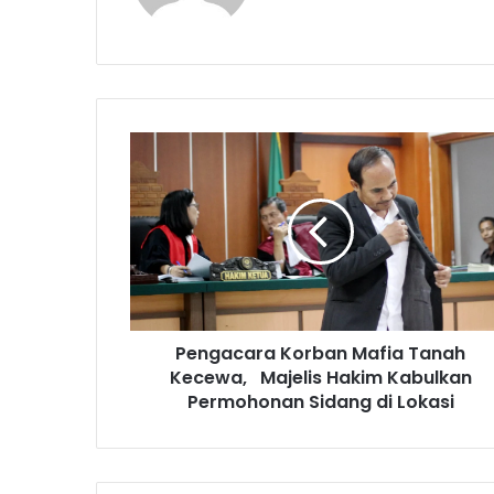
P
e
n
g
a
c
a
r
a
Pengacara Korban Mafia Tanah
K
Kecewa, Majelis Hakim Kabulkan
o
r
Permohonan Sidang di Lokasi
b
a
n
M