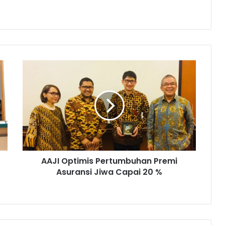
A
A
J
I
O
p
t
i
m
AAJI Optimis Pertumbuhan Premi
i
Asuransi Jiwa Capai 20 %
s
P
e
r
t
u