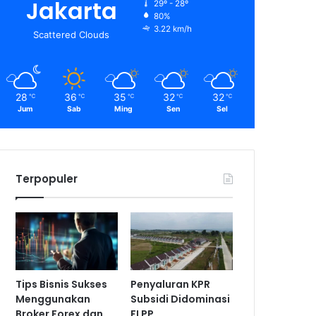
Jakarta
29º - 28º
80%
3.22 km/h
Scattered Clouds
28
36
35
32
32
℃
℃
℃
℃
℃
Jum
Sab
Ming
Sen
Sel
Terpopuler
Tips Bisnis Sukses
Penyaluran KPR
Menggunakan
Subsidi Didominasi
Broker Forex dan
FLPP