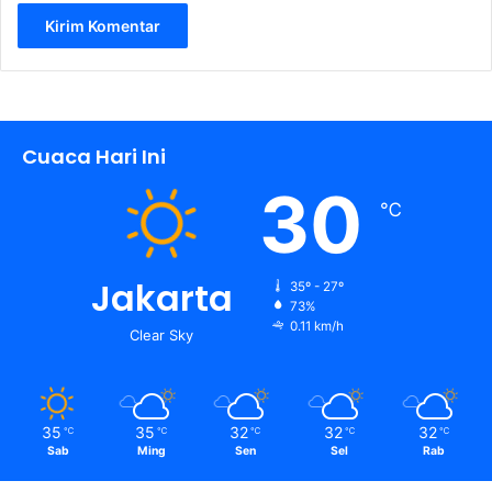
Cuaca Hari Ini
30
℃
Jakarta
35º - 27º
73%
0.11 km/h
Clear Sky
35
35
32
32
32
℃
℃
℃
℃
℃
Sab
Ming
Sen
Sel
Rab