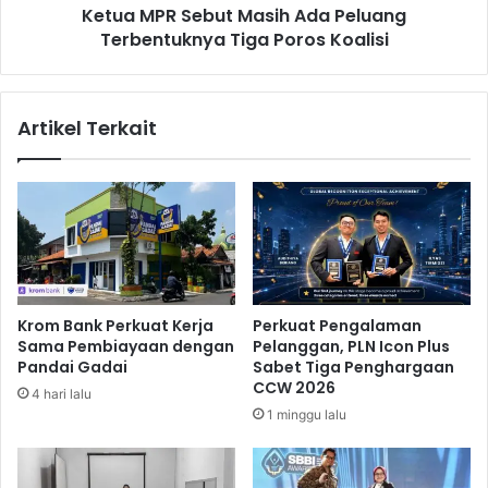
n
Ketua MPR Sebut Masih Ada Peluang
e
y
Terbentuknya Tiga Poros Koalisi
b
a
u
k
t
i
M
Artikel Terkait
t
a
,
s
B
i
e
h
b
A
e
d
r
a
a
P
p
e
Krom Bank Perkuat Kerja
Perkuat Pengalaman
a
l
Sama Pembiayaan dengan
Pelanggan, PLN Icon Plus
P
u
Pandai Gadai
Sabet Tiga Penghargaan
a
a
CCW 2026
4 hari lalu
s
n
1 minggu lalu
a
g
r
T
d
e