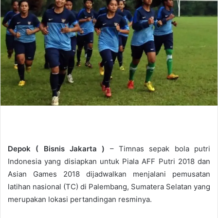
d
a
n
e
m
a
i
l
Depok (
Bisnis Jakarta
)
– Timnas sepak bola putri
Indonesia yang disiapkan untuk Piala AFF Putri 2018 dan
Asian Games 2018 dijadwalkan menjalani pemusatan
latihan nasional (TC) di Palembang, Sumatera Selatan yang
merupakan lokasi pertandingan resminya.