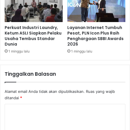
i
r
D
b
e
e
p
n
o
t
Perkuat Industri Laundry,
Layanan Internet Tumbuh
k
u
Ketum ASLI Siapkan Pelaku
Pesat, PLN Icon Plus Raih
B
Usaha Tembus Standar
Penghargaan SBBI Awards
k
Dunia
2026
a
n
k
y
1 minggu lalu
1 minggu lalu
a
a
l
T
D
i
Tinggalkan Balasan
i
g
b
a
i
P
Alamat email Anda tidak akan dipublikasikan.
Ruas yang wajib
n
o
ditandai
*
a
r
o
K
s
o
K
o
m
a