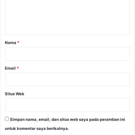
e
l
i
n
s
t
i
a
r
Nama
*
*
Email
*
Situs Web
Simpan nama, email, dan situs web saya pada peramban ini
untuk komentar saya berikutnya.