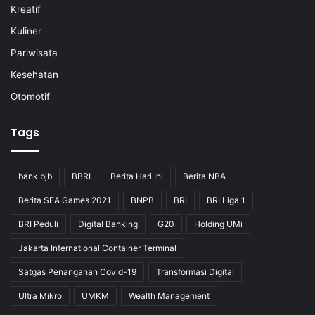
Kreatif
Kuliner
Pariwisata
Kesehatan
Otomotif
Tags
bank bjb
BBRI
Berita Hari Ini
Berita NBA
Berita SEA Games 2021
BNPB
BRI
BRI Liga 1
BRI Peduli
Digital Banking
G20
Holding UMi
Jakarta International Container Terminal
Satgas Penanganan Covid-19
Transformasi Digital
Ultra Mikro
UMKM
Wealth Management