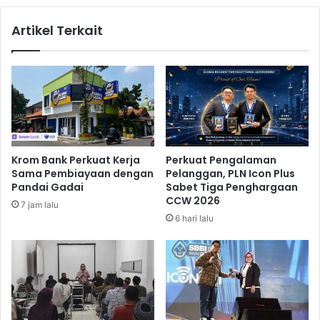
o
y
Artikel Terkait
h
e
M
k
e
M
d
a
i
h
a
a
A
s
G
i
T
s
Krom Bank Perkuat Kerja
Perkuat Pengalaman
e
w
Sama Pembiayaan dengan
Pelanggan, PLN Icon Plus
r
a
Pandai Gadai
Sabet Tiga Penghargaan
u
,
CCW 2026
7 jam lalu
s
K
6 hari lalu
B
u
e
m
r
o
g
r
u
a
l
C
i
o