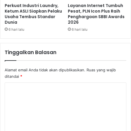
r
o
Perkuat Industri Laundry,
Layanan Internet Tumbuh
,
k
Ketum ASLI Siapkan Pelaku
Pesat, PLN Icon Plus Raih
K
Usaha Tembus Standar
Penghargaan SBBI Awards
i
u
Dunia
2026
e
a
s
6 hari lalu
6 hari lalu
s
J
a
a
H
d
Tinggalkan Balasan
u
i
k
U
u
M
Alamat email Anda tidak akan dipublikasikan.
Ruas yang wajib
m
K
ditandai
*
S
M
o
S
K
r
u
o
o
k
t
s
m
i
e
e
D
s
u
B
n
g
e
t