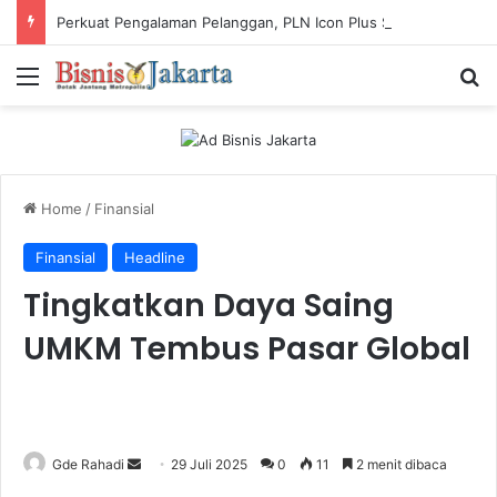
Perkuat Pengalaman Pelanggan, PLN Icon Plus Sabet Tiga Penghargaan CCW 2026
Menu
Ca
Home
/
Finansial
Finansial
Headline
Tingkatkan Daya Saing
UMKM Tembus Pasar Global
Gde Rahadi
S
29 Juli 2025
0
11
2 menit dibaca
e