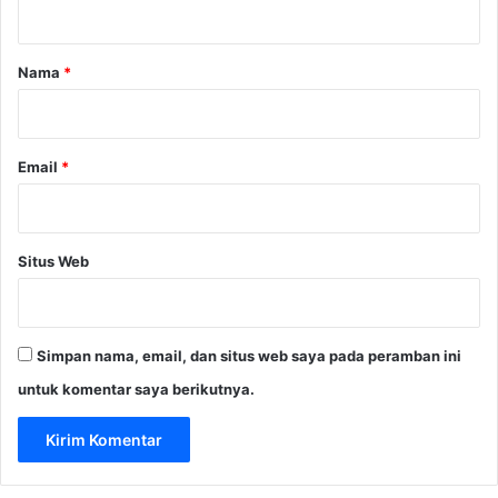
a
r
a
k
a
n
a
r
Nama
*
M
t
a
*
R
f
u
i
m
Email
*
a
a
T
h
a
B
n
U
a
Situs Web
M
h
N
B
R
Simpan nama, email, dan situs web saya pada peramban ini
I
J
untuk komentar saya berikutnya.
a
k
a
r
t