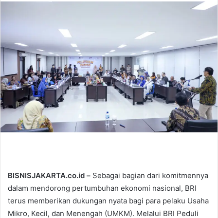
n
d
a
n
e
m
a
i
l
BISNISJAKARTA.co.id –
Sebagai bagian dari komitmennya
dalam mendorong pertumbuhan ekonomi nasional, BRI
terus memberikan dukungan nyata bagi para pelaku Usaha
Mikro, Kecil, dan Menengah (UMKM). Melalui BRI Peduli