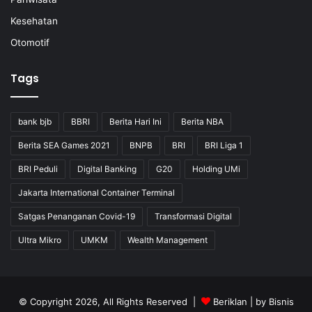
Kesehatan
Otomotif
Tags
bank bjb
BBRI
Berita Hari Ini
Berita NBA
Berita SEA Games 2021
BNPB
BRI
BRI Liga 1
BRI Peduli
Digital Banking
G20
Holding UMi
Jakarta International Container Terminal
Satgas Penanganan Covid-19
Transformasi Digital
Ultra Mikro
UMKM
Wealth Management
© Copyright 2026, All Rights Reserved |
Beriklan
| by
Bisnis