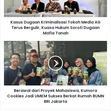
D
u
g
a
Kasus Dugaan Kriminalisasi Tokoh Media AG
a
Terus Bergulir, Kuasa Hukum Soroti Dugaan
n
K
Mafia Tanah
r
i
B
m
e
i
r
n
a
a
w
l
a
i
l
s
d
a
a
s
Berawal dari Proyek Mahasiswa, Kumora
r
i
Cookies Jadi UMKM Sukses Berkat Rumah BUMN
i
T
P
BRI Jakarta
o
r
k
o