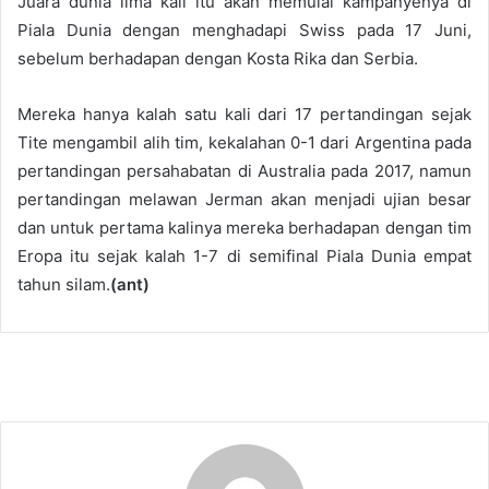
Juara dunia lima kali itu akan memulai kampanyenya di
Piala Dunia dengan menghadapi Swiss pada 17 Juni,
sebelum berhadapan dengan Kosta Rika dan Serbia.
Mereka hanya kalah satu kali dari 17 pertandingan sejak
Tite mengambil alih tim, kekalahan 0-1 dari Argentina pada
pertandingan persahabatan di Australia pada 2017, namun
pertandingan melawan Jerman akan menjadi ujian besar
dan untuk pertama kalinya mereka berhadapan dengan tim
Eropa itu sejak kalah 1-7 di semifinal Piala Dunia empat
tahun silam.
(ant)