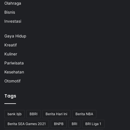
Olahraga
Bisnis
Investasi
Gaya Hidup
Kreatif
Kuliner
Pariwisata
Kesehatan
Otomotif
Tags
bank bjb
BBRI
Berita Hari Ini
Berita NBA
Berita SEA Games 2021
BNPB
BRI
BRI Liga 1