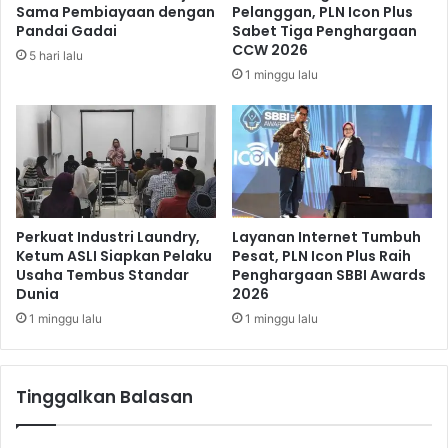
n
s
Sama Pembiayaan dengan
Pelanggan, PLN Icon Plus
g
e
Pandai Gadai
Sabet Tiga Penghargaan
m
CCW 2026
5 hari lalu
p
1 minggu lalu
a
t
a
n
D
e
b
u
Perkuat Industri Laundry,
Layanan Internet Tumbuh
t
Ketum ASLI Siapkan Pelaku
Pesat, PLN Icon Plus Raih
Usaha Tembus Standar
Penghargaan SBBI Awards
U
Dunia
2026
n
t
1 minggu lalu
1 minggu lalu
u
k
A
Tinggalkan Balasan
r
g
e