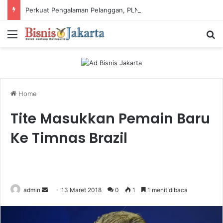
Perkuat Pengalaman Pelanggan, PLN Icon Plus Sabet Tiga Penghargaan CCW 2026
Menu
Ca
Home
Tite Masukkan Pemain Baru
Ke Timnas Brazil
admin
S
13 Maret 2018
0
1
1 menit dibaca
e
n