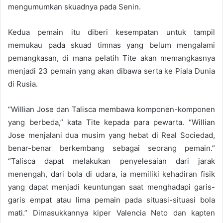
mengumumkan skuadnya pada Senin.
Kedua pemain itu diberi kesempatan untuk tampil
memukau pada skuad timnas yang belum mengalami
pemangkasan, di mana pelatih Tite akan memangkasnya
menjadi 23 pemain yang akan dibawa serta ke Piala Dunia
di Rusia.
“Willian Jose dan Talisca membawa komponen-komponen
yang berbeda,” kata Tite kepada para pewarta. “Willian
Jose menjalani dua musim yang hebat di Real Sociedad,
benar-benar berkembang sebagai seorang pemain.”
“Talisca dapat melakukan penyelesaian dari jarak
menengah, dari bola di udara, ia memiliki kehadiran fisik
yang dapat menjadi keuntungan saat menghadapi garis-
garis empat atau lima pemain pada situasi-situasi bola
mati.” Dimasukkannya kiper Valencia Neto dan kapten