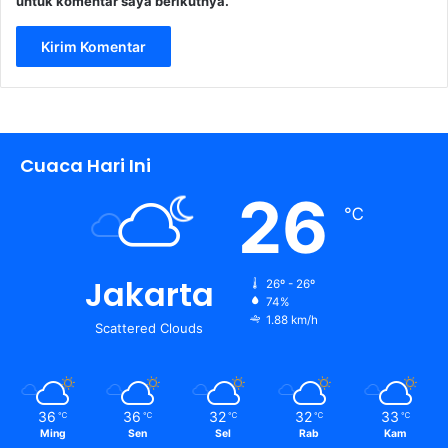
untuk komentar saya berikutnya.
Cuaca Hari Ini
26
℃
Jakarta
26º - 26º
74%
1.88 km/h
Scattered Clouds
36
36
32
32
33
℃
℃
℃
℃
℃
Ming
Sen
Sel
Rab
Kam