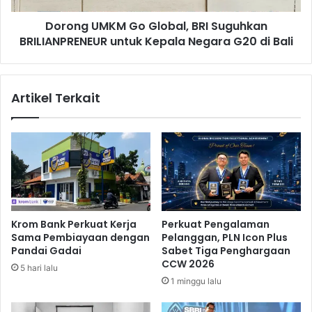
K
K
Dorong UMKM Go Global, BRI Suguhkan
o
M
m
BRILIANPRENEUR untuk Kepala Negara G20 di Bali
G
u
o
n
G
i
l
Artikel Terkait
k
o
a
b
s
a
i
l
R
,
o
B
l
R
e
I
M
S
Krom Bank Perkuat Kerja
Perkuat Pengalaman
o
u
Sama Pembiayaan dengan
Pelanggan, PLN Icon Plus
d
g
Pandai Gadai
Sabet Tiga Penghargaan
e
u
CCW 2026
5 hari lalu
l
h
1 minggu lalu
i
k
n
a