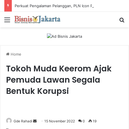
Perkuat Pengalaman Pelanggan, PLN Icon Plus Sabet Tiga Penghargaan CCW 2026
Menu
Ca
Home
Tokoh Muda Keerom Ajak
Pemuda Lawan Segala
Bentuk Korupsi
Gde Rahadi
S
15 November 2022
0
19
e