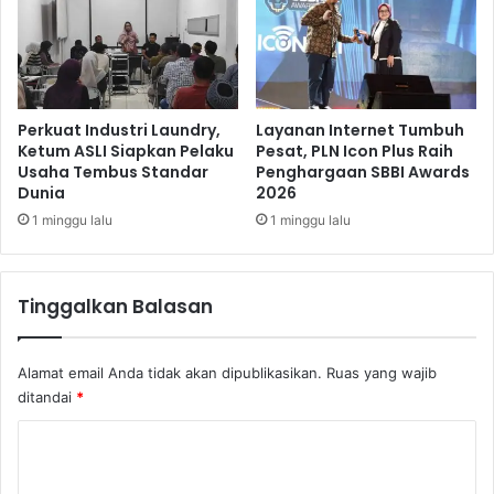
g
n
B
R
I
L
I
Perkuat Industri Laundry,
Layanan Internet Tumbuh
A
Ketum ASLI Siapkan Pelaku
Pesat, PLN Icon Plus Raih
Usaha Tembus Standar
Penghargaan SBBI Awards
N
Dunia
2026
P
R
1 minggu lalu
1 minggu lalu
E
N
E
Tinggalkan Balasan
U
R
u
Alamat email Anda tidak akan dipublikasikan.
Ruas yang wajib
n
ditandai
*
t
u
K
k
o
K