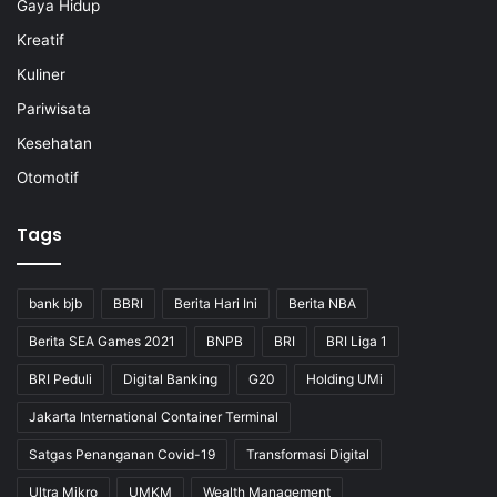
Gaya Hidup
Kreatif
Kuliner
Pariwisata
Kesehatan
Otomotif
Tags
bank bjb
BBRI
Berita Hari Ini
Berita NBA
Berita SEA Games 2021
BNPB
BRI
BRI Liga 1
BRI Peduli
Digital Banking
G20
Holding UMi
Jakarta International Container Terminal
Satgas Penanganan Covid-19
Transformasi Digital
Ultra Mikro
UMKM
Wealth Management