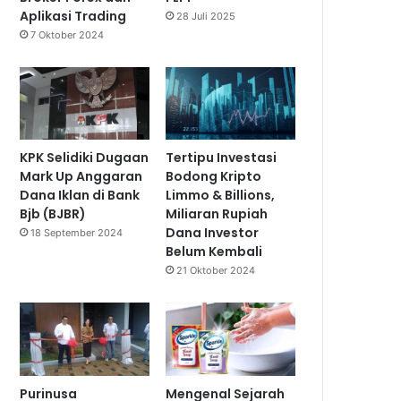
Aplikasi Trading
28 Juli 2025
7 Oktober 2024
KPK Selidiki Dugaan
Tertipu Investasi
Mark Up Anggaran
Bodong Kripto
Dana Iklan di Bank
Limmo & Billions,
Bjb (BJBR)
Miliaran Rupiah
Dana Investor
18 September 2024
Belum Kembali
21 Oktober 2024
Purinusa
Mengenal Sejarah