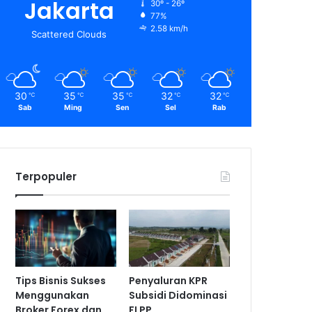
Jakarta
30º - 26º
77%
2.58 km/h
Scattered Clouds
30
35
35
32
32
℃
℃
℃
℃
℃
Sab
Ming
Sen
Sel
Rab
Terpopuler
Tips Bisnis Sukses
Penyaluran KPR
Menggunakan
Subsidi Didominasi
Broker Forex dan
FLPP