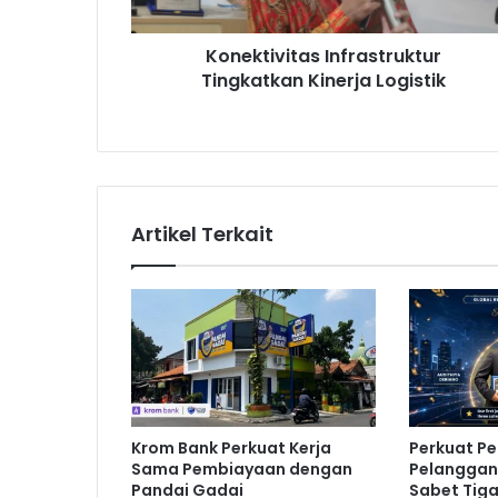
v
i
Konektivitas Infrastruktur
t
Tingkatkan Kinerja Logistik
a
s
I
n
f
r
a
Artikel Terkait
s
t
r
u
k
t
u
r
T
Krom Bank Perkuat Kerja
Perkuat P
i
Sama Pembiayaan dengan
Pelanggan,
n
Pandai Gadai
Sabet Tig