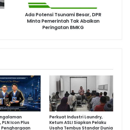
n
s
Ada Potensi Tsunami Besar, DPR
i
Minta Pemerintah Tak Abaikan
T
s
Peringatan BMKG
u
n
a
m
i
B
e
s
a
r
,
D
P
R
engalaman
Perkuat Industri Laundry,
M
 PLN Icon Plus
Ketum ASLI Siapkan Pelaku
i
a Penghargaan
Usaha Tembus Standar Dunia