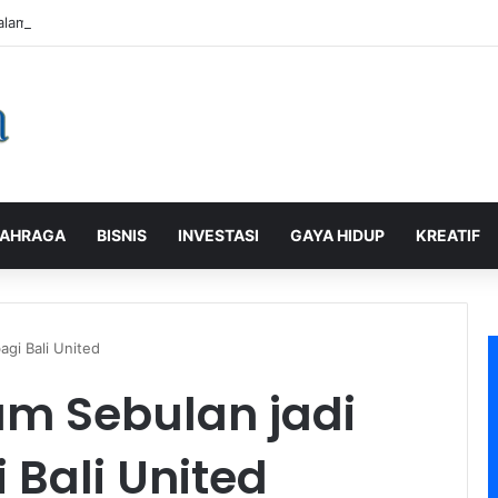
alaman Pelanggan, PLN Icon Plus Sabet Tiga Penghargaan CCW 2026
AHRAGA
BISNIS
INVESTASI
GAYA HIDUP
KREATIF
agi Bali United
am Sebulan jadi
Bali United