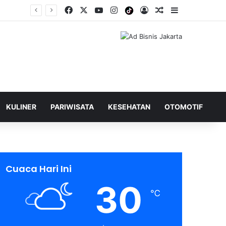
Facebook
X
YouTube
Instagram
Tiktok
Log In
Shuffle Berita
Sidebar
KULINER
PARIWISATA
KESEHATAN
OTOMOTIF
Cuaca Hari Ini
30
℃