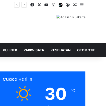
Facebook
X
YouTube
Instagram
Tiktok
Log In
Shuffle Berita
Sidebar
KULINER
PARIWISATA
KESEHATAN
OTOMOTIF
Cuaca Hari Ini
30
℃