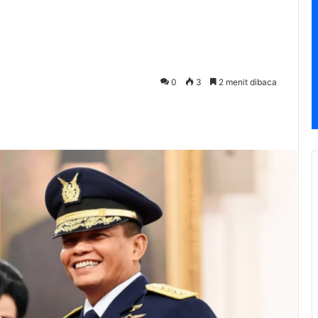
0
3
2 menit dibaca