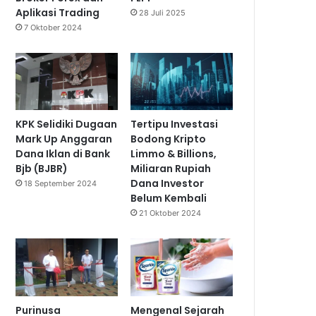
Aplikasi Trading
28 Juli 2025
7 Oktober 2024
KPK Selidiki Dugaan
Tertipu Investasi
Mark Up Anggaran
Bodong Kripto
Dana Iklan di Bank
Limmo & Billions,
Bjb (BJBR)
Miliaran Rupiah
Dana Investor
18 September 2024
Belum Kembali
21 Oktober 2024
Purinusa
Mengenal Sejarah