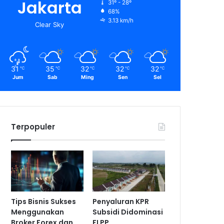
Jakarta
31º - 28º
68%
3.13 km/h
Clear Sky
31
35
32
32
32
℃
℃
℃
℃
℃
Jum
Sab
Ming
Sen
Sel
Terpopuler
Tips Bisnis Sukses
Penyaluran KPR
Menggunakan
Subsidi Didominasi
Broker Forex dan
FLPP