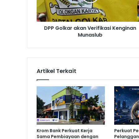
l
k
a
r
DPP Golkar akan Verifikasi Kenginan
a
Munaslub
k
a
n
V
e
r
Artikel Terkait
i
f
i
k
a
s
i
K
e
Krom Bank Perkuat Kerja
Perkuat P
n
Sama Pembiayaan dengan
Pelanggan,
g