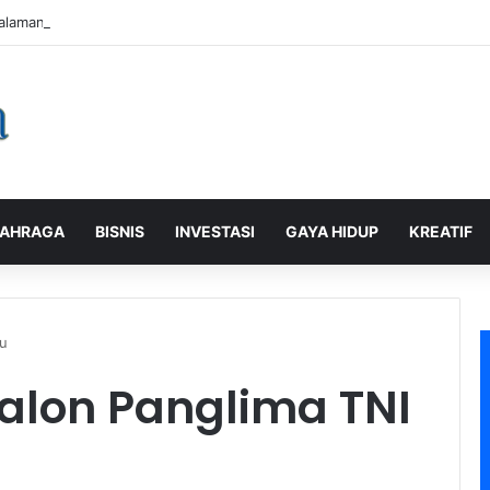
alaman Pelanggan, PLN Icon Plus Sabet Tiga Penghargaan CCW 2026
AHRAGA
BISNIS
INVESTASI
GAYA HIDUP
KREATIF
bu
Calon Panglima TNI