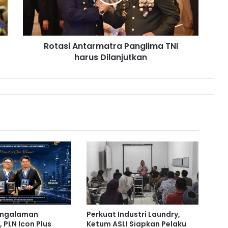
i
A
n
t
Rotasi Antarmatra Panglima TNI
a
harus Dilanjutkan
r
m
a
t
r
a
P
a
n
g
l
i
m
a
T
engalaman
Perkuat Industri Laundry,
N
 PLN Icon Plus
Ketum ASLI Siapkan Pelaku
I