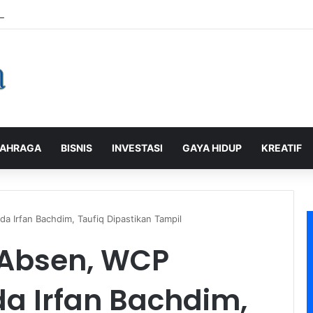
alaman Pelanggan, PLN Icon Plus Sabet Tiga Penghargaan CCW 2026
AHRAGA
BISNIS
INVESTASI
GAYA HIDUP
KREATIF
 Irfan Bachdim, Taufiq Dipastikan Tampil
Absen, WCP
a Irfan Bachdim,