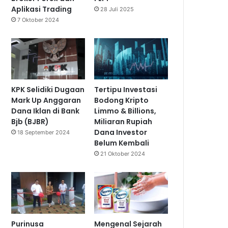
Aplikasi Trading
28 Juli 2025
7 Oktober 2024
KPK Selidiki Dugaan
Tertipu Investasi
Mark Up Anggaran
Bodong Kripto
Dana Iklan di Bank
Limmo & Billions,
Bjb (BJBR)
Miliaran Rupiah
Dana Investor
18 September 2024
Belum Kembali
21 Oktober 2024
Purinusa
Mengenal Sejarah