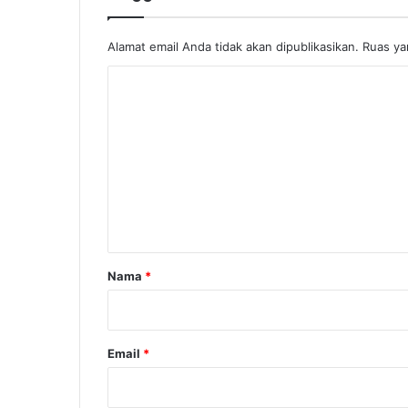
Alamat email Anda tidak akan dipublikasikan.
Ruas ya
K
o
m
e
n
t
a
r
Nama
*
*
Email
*