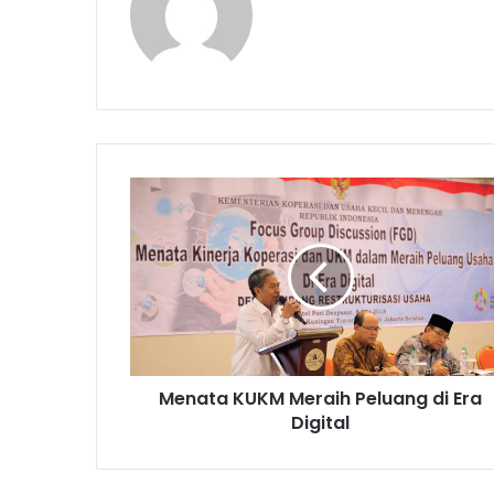
M
e
n
a
t
a
K
U
K
Menata KUKM Meraih Peluang di Era
M
Digital
M
e
r
a