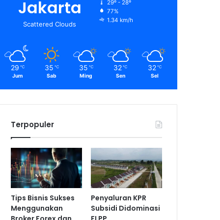
Jakarta
29º - 28º
77%
1.34 km/h
Scattered Clouds
29
35
35
32
32
℃
℃
℃
℃
℃
Jum
Sab
Ming
Sen
Sel
Terpopuler
Tips Bisnis Sukses
Penyaluran KPR
Menggunakan
Subsidi Didominasi
Broker Forex dan
FLPP