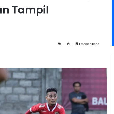
an Tampil
0
3
1 menit dibaca