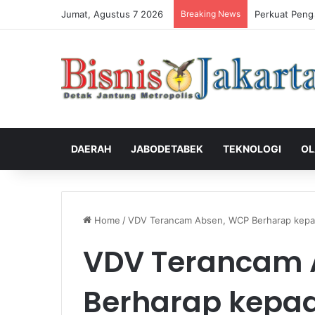
Jumat, Agustus 7 2026
Breaking News
Perkuat Peng
DAERAH
JABODETABEK
TEKNOLOGI
OL
Home
/
VDV Terancam Absen, WCP Berharap kepada
VDV Terancam 
Berharap kepad