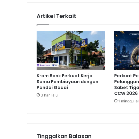
i
h
Artikel Terkait
P
e
l
u
a
n
g
d
i
Krom Bank Perkuat Kerja
Perkuat P
E
Sama Pembiayaan dengan
Pelanggan,
r
Pandai Gadai
Sabet Tig
a
CCW 2026
3 hari lalu
D
1 minggu la
i
g
i
t
a
Tinggalkan Balasan
l