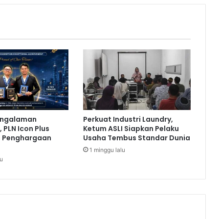
e
r
t
e
m
u
G
a
t
o
t
engalaman
Perkuat Industri Laundry,
N
 PLN Icon Plus
Ketum ASLI Siapkan Pelaku
u
a Penghargaan
Usaha Tembus Standar Dunia
r
1 minggu lalu
m
lu
a
n
t
y
o