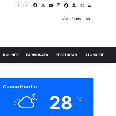
Facebook
X
YouTube
Instagram
Tiktok
Log In
Shuffle Berita
Sidebar
KULINER
PARIWISATA
KESEHATAN
OTOMOTIF
Cuaca Hari Ini
28
℃