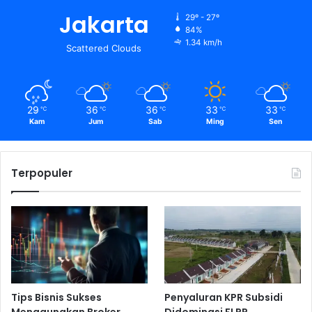
Jakarta
29º - 27º
84%
1.34 km/h
Scattered Clouds
29
36
36
33
33
℃
℃
℃
℃
℃
Kam
Jum
Sab
Ming
Sen
Terpopuler
Tips Bisnis Sukses
Penyaluran KPR Subsidi
Menggunakan Broker
Didominasi FLPP