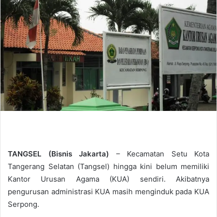
d
a
n
e
m
a
i
l
TANGSEL (Bisnis Jakarta)
– Kecamatan Setu Kota
Tangerang Selatan (Tangsel) hingga kini belum memiliki
Kantor Urusan Agama (KUA) sendiri. Akibatnya
pengurusan administrasi KUA masih menginduk pada KUA
Serpong.