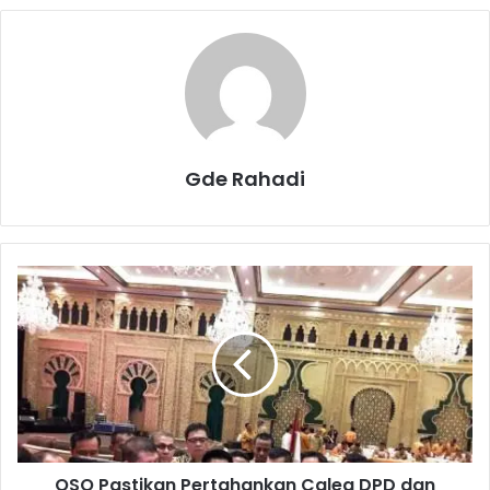
Gde Rahadi
O
S
O
P
a
s
t
i
k
OSO Pastikan Pertahankan Caleg DPD dan
a