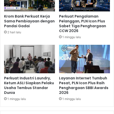
a
s
n
e
P
l
Krom Bank Perkuat Kerja
Perkuat Pengalaman
o
R
Sama Pembiayaan dengan
Pelanggan, PLN Icon Plus
s
i
Pandai Gadai
Sabet Tiga Penghargaan
i
c
CCW 2026
2 hari lalu
s
u
1 minggu lalu
i
h
K
e
t
u
a
U
m
Perkuat Industri Laundry,
Layanan Internet Tumbuh
u
Ketum ASLI Siapkan Pelaku
Pesat, PLN Icon Plus Raih
Usaha Tembus Standar
Penghargaan SBBI Awards
m
Dunia
2026
P
a
1 minggu lalu
1 minggu lalu
r
t