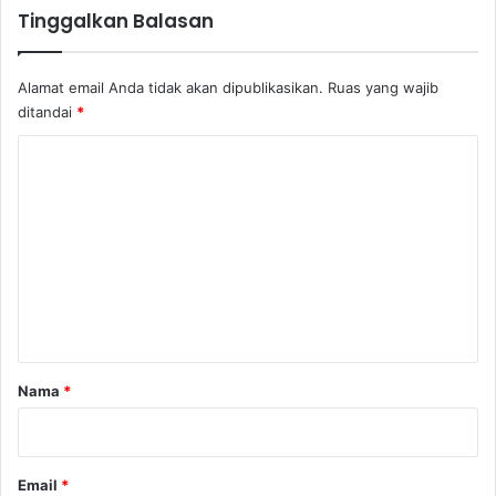
a
Tinggalkan Balasan
i
Alamat email Anda tidak akan dipublikasikan.
Ruas yang wajib
ditandai
*
K
o
m
e
n
t
a
r
Nama
*
*
Email
*