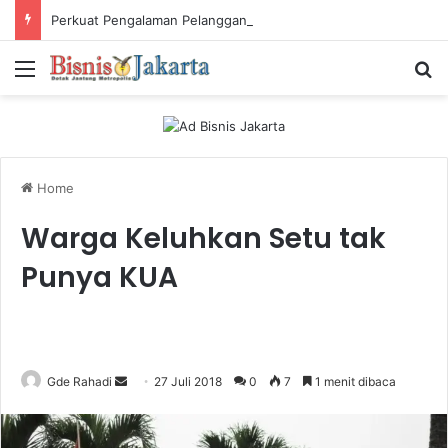
Perkuat Pengalaman Pelanggan, PLN Icon Plus Sabet Tiga Penghargaan CCW 2026
Menu
Ca
Home
Warga Keluhkan Setu tak
Punya KUA
Gde Rahadi
S
27 Juli 2018
0
7
1 menit dibaca
e
n