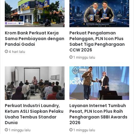
a
p
n
a
I
S
I
e
I
n
Krom Bank Perkuat Kerja
Perkuat Pengalaman
2
a
Sama Pembiayaan dengan
Pelanggan, PLN Icon Plus
0
n
Pandai Gadai
Sabet Tiga Penghargaan
2
d
CCW 2026
4 hari lalu
4
i
1 minggu lalu
T
k
e
a
r
”
k
P
e
e
n
r
d
k
a
u
Perkuat Industri Laundry,
Layanan Internet Tumbuh
l
a
Ketum ASLI Siapkan Pelaku
Pesat, PLN Icon Plus Raih
i
Usaha Tembus Standar
Penghargaan SBBI Awards
t
Dunia
2026
E
k
1 minggu lalu
1 minggu lalu