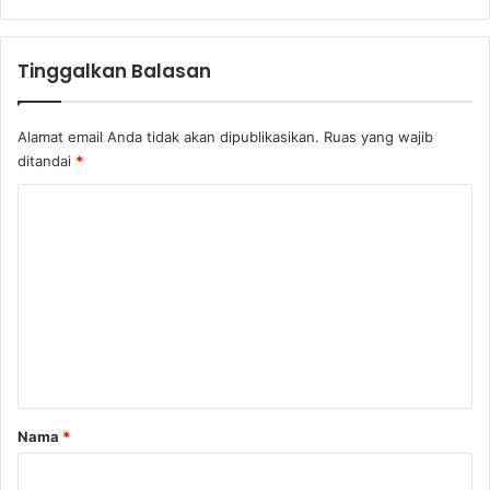
o
s
i
Tinggalkan Balasan
s
t
e
Alamat email Anda tidak akan dipublikasikan.
Ruas yang wajib
m
ditandai
*
F
e
K
s
o
y
e
m
n
e
I
n
n
d
t
o
n
a
e
r
Nama
*
s
*
i
a