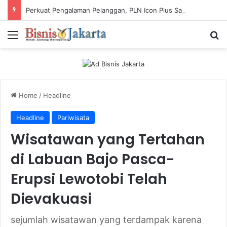
Perkuat Pengalaman Pelanggan, PLN Icon Plus Sabet Tiga Penghargaan CCW 2026
Menu
Ca
Home
/
Headline
Headline
Pariwisata
Wisatawan yang Tertahan
di Labuan Bajo Pasca-
Erupsi Lewotobi Telah
Dievakuasi
sejumlah wisatawan yang terdampak karena