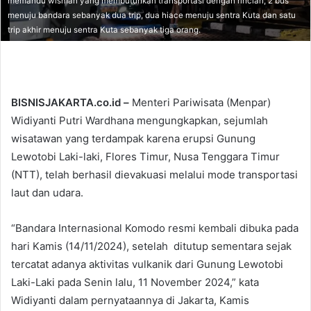
memandu wisman yang membutuhkan transportasi dengan rincian, 2 bus
menuju bandara sebanyak dua trip, dua hiace menuju sentra Kuta dan satu
trip akhir menuju sentra Kuta sebanyak tiga orang.
BISNISJAKARTA.co.id –
Menteri Pariwisata (Menpar)
Widiyanti Putri Wardhana mengungkapkan, sejumlah
wisatawan yang terdampak karena erupsi Gunung
Lewotobi Laki-laki, Flores Timur, Nusa Tenggara Timur
(NTT), telah berhasil dievakuasi melalui mode transportasi
laut dan udara.
“Bandara Internasional Komodo resmi kembali dibuka pada
hari Kamis (14/11/2024), setelah ditutup sementara sejak
tercatat adanya aktivitas vulkanik dari Gunung Lewotobi
Laki-Laki pada Senin lalu, 11 November 2024,” kata
Widiyanti dalam pernyataannya di Jakarta, Kamis