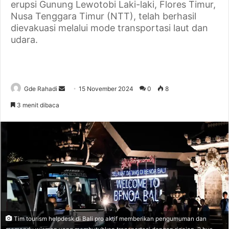
erupsi Gunung Lewotobi Laki-laki, Flores Timur,
Nusa Tenggara Timur (NTT), telah berhasil
dievakuasi melalui mode transportasi laut dan
udara.
Gde Rahadi
S
15 November 2024
0
8
e
3 menit dibaca
n
d
a
n
e
m
a
i
l
Tim tourism helpdesk di Bali pro aktif memberikan pengumuman dan