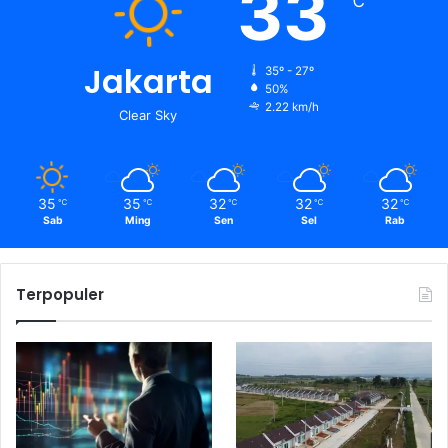
33
℃
Jakarta
35º - 27º
50%
2.22 km/h
Clear Sky
35
35
32
32
32
℃
℃
℃
℃
℃
Sab
Ming
Sen
Sel
Rab
Terpopuler