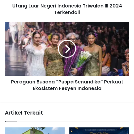
Utang Luar Negeri Indonesia Triwulan III 2024
N
Terkendali
e
g
e
P
r
e
i
r
I
a
n
g
d
a
o
a
n
n
e
B
s
Peragaan Busana “Puspa Senandika” Perkuat
u
i
Ekosistem Fesyen Indonesia
s
a
a
T
n
r
a
Artikel Terkait
i
“
w
P
u
u
l
s