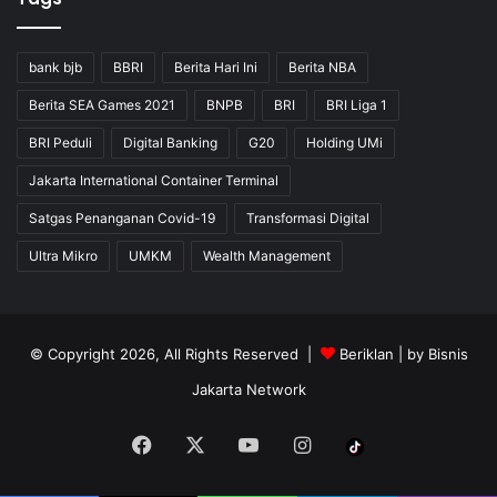
bank bjb
BBRI
Berita Hari Ini
Berita NBA
Berita SEA Games 2021
BNPB
BRI
BRI Liga 1
BRI Peduli
Digital Banking
G20
Holding UMi
Jakarta International Container Terminal
Satgas Penanganan Covid-19
Transformasi Digital
Ultra Mikro
UMKM
Wealth Management
© Copyright 2026, All Rights Reserved |
Beriklan
| by
Bisnis
Jakarta Network
Facebook
X
YouTube
Instagram
Tiktok