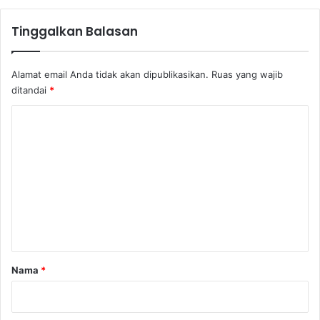
u
s
Tinggalkan Balasan
a
n
J
Alamat email Anda tidak akan dipublikasikan.
Ruas yang wajib
u
ditandai
*
t
a
K
h
o
i
n
m
g
e
g
a
n
B
t
e
r
a
p
r
Nama
*
e
*
l
u
a