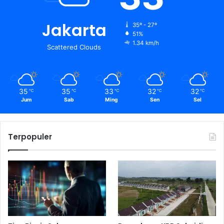
Jakarta
35º - 27º
51%
1.34 km/h
Scattered Clouds
35
35
33
32
32
℃
℃
℃
℃
℃
Jum
Sab
Ming
Sen
Sel
Terpopuler