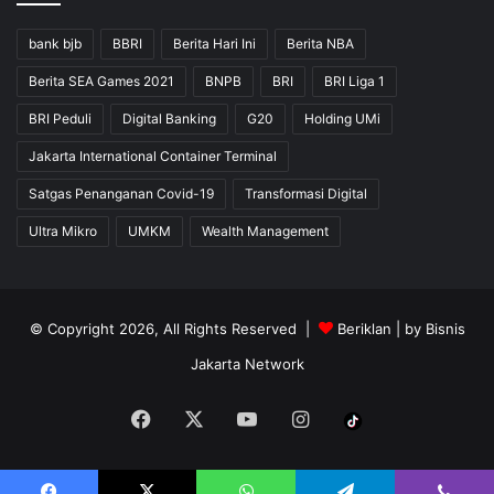
bank bjb
BBRI
Berita Hari Ini
Berita NBA
Berita SEA Games 2021
BNPB
BRI
BRI Liga 1
BRI Peduli
Digital Banking
G20
Holding UMi
Jakarta International Container Terminal
Satgas Penanganan Covid-19
Transformasi Digital
Ultra Mikro
UMKM
Wealth Management
© Copyright 2026, All Rights Reserved |
Beriklan
| by
Bisnis
Jakarta Network
Facebook
X
YouTube
Instagram
Tiktok