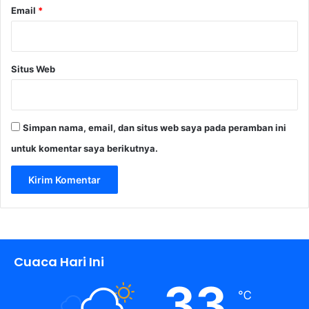
Email
*
n
g
D
a
Situs Web
p
a
t
B
Simpan nama, email, dan situs web saya pada peramban ini
e
a
untuk komentar saya berikutnya.
s
i
s
w
a
S
2
Cuaca Hari Ini
33
℃