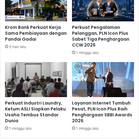
K
o
m
p
Krom Bank Perkuat Kerja
Perkuat Pengalaman
e
Sama Pembiayaan dengan
Pelanggan, PLN Icon Plus
t
Pandai Gadai
Sabet Tiga Penghargaan
i
CCW 2026
3 hari lalu
s
1 minggu lalu
i
B
e
r
h
a
d
i
Perkuat Industri Laundry,
Layanan Internet Tumbuh
a
Ketum ASLI Siapkan Pelaku
Pesat, PLN Icon Plus Raih
Usaha Tembus Standar
Penghargaan SBBI Awards
h
Dunia
2026
R
a
1 minggu lalu
1 minggu lalu
t