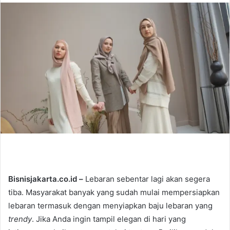
n
d
a
n
e
m
a
i
l
Bisnisjakarta.co.id –
Lebaran sebentar lagi akan segera
tiba. Masyarakat banyak yang sudah mulai mempersiapkan
lebaran termasuk dengan menyiapkan baju lebaran yang
trendy
. Jika Anda ingin tampil elegan di hari yang