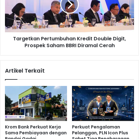
a
e
k
t
i
k
I
a
b
n
u
Targetkan Pertumbuhan Kredit Double Digit,
P
n
Prospek Saham BBRI Diramal Cerah
e
d
r
a
t
,
u
Artikel Terkait
S
m
y
b
a
u
k
h
i
a
r
n
D
K
a
r
u
e
Krom Bank Perkuat Kerja
Perkuat Pengalaman
l
d
Sama Pembiayaan dengan
Pelanggan, PLN Icon Plus
a
i
Pandai Gadai
Sabet Tiga Penghargaan