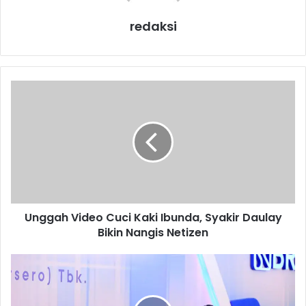
redaksi
U
n
g
g
a
h
V
i
d
Unggah Video Cuci Kaki Ibunda, Syakir Daulay
e
Bikin Nangis Netizen
o
C
u
T
c
a
i
r
K
g