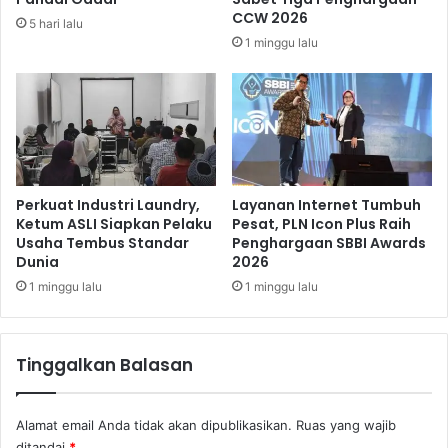
y
t
CCW 2026
5 hari lalu
B
D
1 minggu lalu
i
o
k
u
i
b
n
l
N
e
a
D
n
i
g
g
Perkuat Industri Laundry,
Layanan Internet Tumbuh
i
i
Ketum ASLI Siapkan Pelaku
Pesat, PLN Icon Plus Raih
s
Usaha Tembus Standar
Penghargaan SBBI Awards
t
Dunia
2026
N
,
e
P
1 minggu lalu
1 minggu lalu
t
r
i
o
z
s
Tinggalkan Balasan
e
p
n
e
k
Alamat email Anda tidak akan dipublikasikan.
Ruas yang wajib
S
ditandai
*