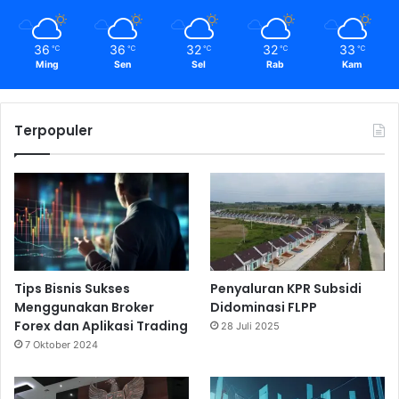
36
36
32
32
33
℃
℃
℃
℃
℃
Ming
Sen
Sel
Rab
Kam
Terpopuler
Tips Bisnis Sukses
Penyaluran KPR Subsidi
Menggunakan Broker
Didominasi FLPP
Forex dan Aplikasi Trading
28 Juli 2025
7 Oktober 2024