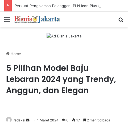
Perkuat Pengalaman Pelanggan, PLN Icon Plus Sabet Tiga Penghargaan CCW 2026
Menu
Ca
Home
5 Pilihan Model Baju
Lebaran 2024 yang Trendy,
Anggun, dan Elegan
redaksi
S
1 Maret 2024
0
17
2 menit dibaca
e